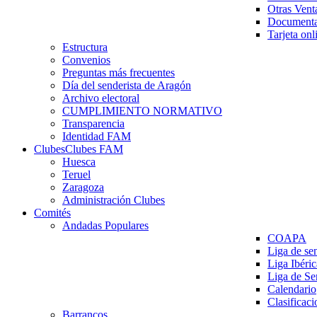
Otras Vent
Documenta
Tarjeta onl
Estructura
Convenios
Preguntas más frecuentes
Día del senderista de Aragón
Archivo electoral
CUMPLIMIENTO NORMATIVO
Transparencia
Identidad FAM
Clubes
Clubes FAM
Huesca
Teruel
Zaragoza
Administración Clubes
Comités
Andadas Populares
COAPA
Liga de se
Liga Ibéri
Liga de S
Calendario
Clasificaci
Barrancos