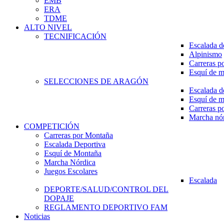
EMB
ERA
TDME
ALTO NIVEL
TECNIFICACIÓN
Escalada d
Alpinismo
Carreras p
Esquí de 
SELECCIONES DE ARAGÓN
Escalada d
Esquí de 
Carreras p
Marcha nó
COMPETICIÓN
Carreras por Montaña
Escalada Deportiva
Esquí de Montaña
Marcha Nórdica
Juegos Escolares
Escalada
DEPORTE/SALUD/CONTROL DEL
DOPAJE
REGLAMENTO DEPORTIVO FAM
Noticias