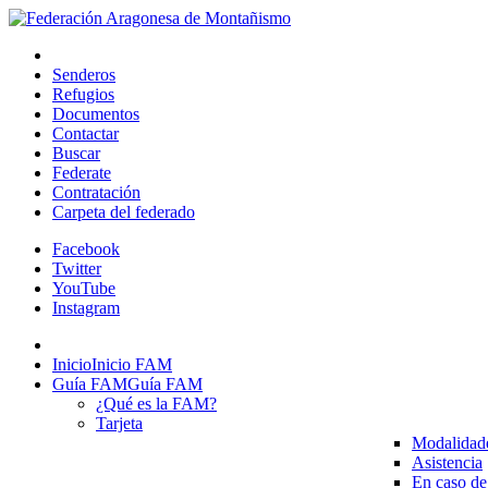
Senderos
Refugios
Documentos
Contactar
Buscar
Federate
Contratación
Carpeta del federado
Facebook
Twitter
YouTube
Instagram
Inicio
Inicio FAM
Guía FAM
Guía FAM
¿Qué es la FAM?
Tarjeta
Modalidad
Asistencia
En caso de