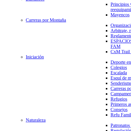
Principios 
reequipami
Mayencos
Carreras por Montaña
Organizaci
Arbitraje,
Reglament
ESPACIO
FAM
CxM Trai
Iniciación
Deporte en 
Colegios
Escalada
Esquí de 
Senderism
Carreras p
Campamen
Refugios
Primeros a
Consejos
Refu Fami
Naturaleza
Patronato
Regulación