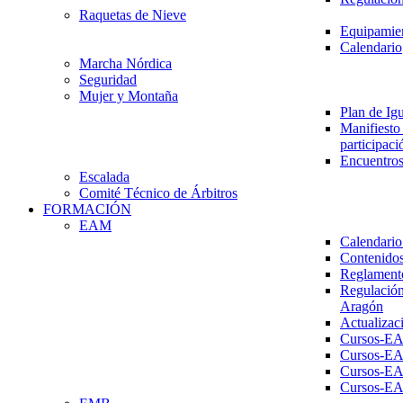
Raquetas de Nieve
Equipamien
Calendario
Marcha Nórdica
Seguridad
Mujer y Montaña
Plan de Ig
Manifiesto 
participaci
Encuentros
Escalada
Comité Técnico de Árbitros
FORMACIÓN
EAM
Calendario
Contenidos
Reglament
Regulación
Aragón
Actualizac
Cursos-E
Cursos-E
Cursos-E
Cursos-E