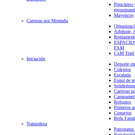
Principios 
reequipami
Mayencos
Carreras por Montaña
Organizaci
Arbitraje,
Reglament
ESPACIO
FAM
CxM Trai
Iniciación
Deporte en 
Colegios
Escalada
Esquí de 
Senderism
Carreras p
Campamen
Refugios
Primeros a
Consejos
Refu Fami
Naturaleza
Patronato
Regulación