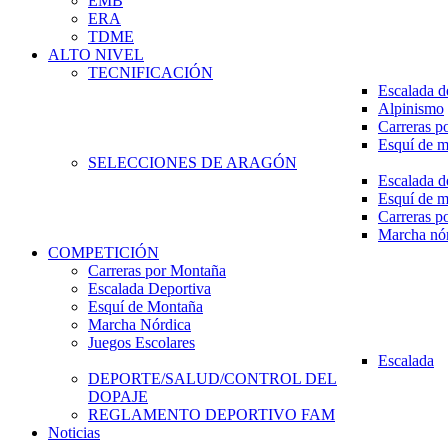
EMB
ERA
TDME
ALTO NIVEL
TECNIFICACIÓN
Escalada d
Alpinismo
Carreras p
Esquí de 
SELECCIONES DE ARAGÓN
Escalada d
Esquí de 
Carreras p
Marcha nó
COMPETICIÓN
Carreras por Montaña
Escalada Deportiva
Esquí de Montaña
Marcha Nórdica
Juegos Escolares
Escalada
DEPORTE/SALUD/CONTROL DEL
DOPAJE
REGLAMENTO DEPORTIVO FAM
Noticias