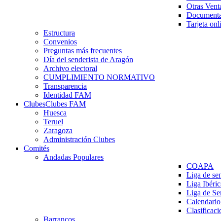
Otras Vent
Documenta
Tarjeta onl
Estructura
Convenios
Preguntas más frecuentes
Día del senderista de Aragón
Archivo electoral
CUMPLIMIENTO NORMATIVO
Transparencia
Identidad FAM
Clubes
Clubes FAM
Huesca
Teruel
Zaragoza
Administración Clubes
Comités
Andadas Populares
COAPA
Liga de se
Liga Ibéri
Liga de S
Calendario
Clasificaci
Barrancos