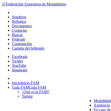
Senderos
Refugios
Documentos
Contactar
Buscar
Federate
Contratación
Carpeta del federado
Facebook
Twitter
YouTube
Instagram
Inicio
Inicio FAM
Guía FAM
Guía FAM
¿Qué es la FAM?
Tarjeta
Modalidad
Asistencia
En caso de