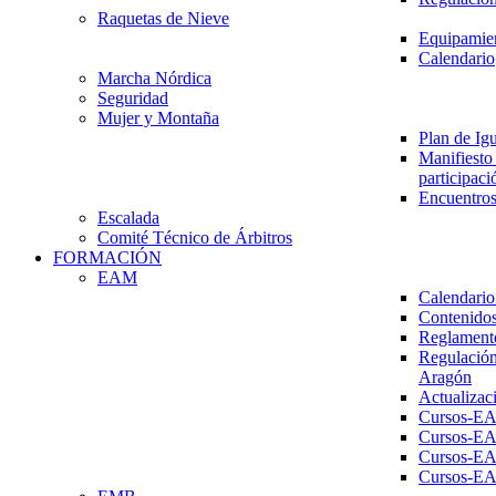
Raquetas de Nieve
Equipamien
Calendario
Marcha Nórdica
Seguridad
Mujer y Montaña
Plan de Ig
Manifiesto 
participaci
Encuentros
Escalada
Comité Técnico de Árbitros
FORMACIÓN
EAM
Calendario
Contenidos
Reglament
Regulación
Aragón
Actualizac
Cursos-E
Cursos-E
Cursos-E
Cursos-E