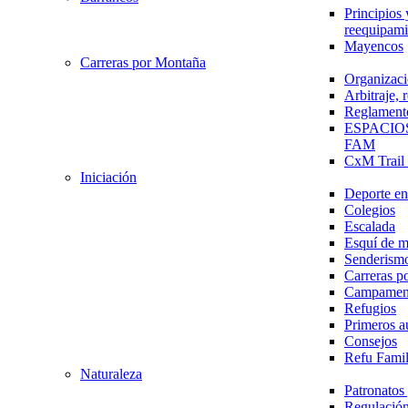
Principios 
reequipami
Mayencos
Carreras por Montaña
Organizaci
Arbitraje,
Reglament
ESPACIO
FAM
CxM Trai
Iniciación
Deporte en 
Colegios
Escalada
Esquí de 
Senderism
Carreras p
Campamen
Refugios
Primeros a
Consejos
Refu Fami
Naturaleza
Patronato
Regulación