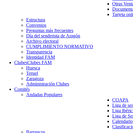
Otras Vent
Documenta
Tarjeta onl
Estructura
Convenios
Preguntas más frecuentes
Día del senderista de Aragón
Archivo electoral
CUMPLIMIENTO NORMATIVO
Transparencia
Identidad FAM
Clubes
Clubes FAM
Huesca
Teruel
Zaragoza
Administración Clubes
Comités
Andadas Populares
COAPA
Liga de se
Liga Ibéri
Liga de S
Calendario
Clasificaci
Barrancos