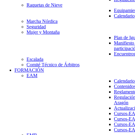
Raquetas de Nieve
Equipamien
Calendario
Marcha Nórdica
Seguridad
Mujer y Montaña
Plan de Ig
Manifiesto 
participaci
Encuentros
Escalada
Comité Técnico de Árbitros
FORMACIÓN
EAM
Calendario
Contenidos
Reglament
Regulación
Aragón
Actualizac
Cursos-E
Cursos-E
Cursos-E
Cursos-E