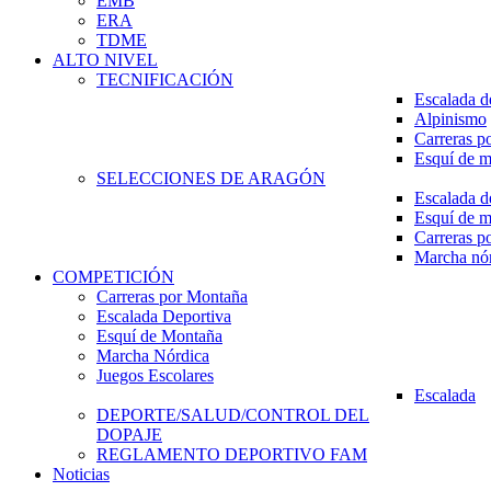
EMB
ERA
TDME
ALTO NIVEL
TECNIFICACIÓN
Escalada d
Alpinismo
Carreras p
Esquí de 
SELECCIONES DE ARAGÓN
Escalada d
Esquí de 
Carreras p
Marcha nó
COMPETICIÓN
Carreras por Montaña
Escalada Deportiva
Esquí de Montaña
Marcha Nórdica
Juegos Escolares
Escalada
DEPORTE/SALUD/CONTROL DEL
DOPAJE
REGLAMENTO DEPORTIVO FAM
Noticias