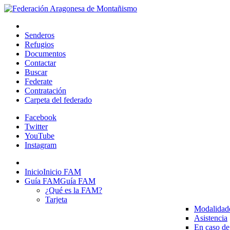
Senderos
Refugios
Documentos
Contactar
Buscar
Federate
Contratación
Carpeta del federado
Facebook
Twitter
YouTube
Instagram
Inicio
Inicio FAM
Guía FAM
Guía FAM
¿Qué es la FAM?
Tarjeta
Modalidad
Asistencia
En caso de