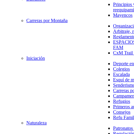
Principios 
reequipami
Mayencos
Carreras por Montaña
Organizaci
Arbitraje,
Reglament
ESPACIO
FAM
CxM Trai
Iniciación
Deporte en 
Colegios
Escalada
Esquí de 
Senderism
Carreras p
Campamen
Refugios
Primeros a
Consejos
Refu Fami
Naturaleza
Patronato
Regulación