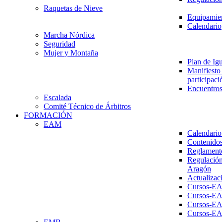
Raquetas de Nieve
Equipamien
Calendario
Marcha Nórdica
Seguridad
Mujer y Montaña
Plan de Ig
Manifiesto 
participaci
Encuentros
Escalada
Comité Técnico de Árbitros
FORMACIÓN
EAM
Calendario
Contenidos
Reglament
Regulación
Aragón
Actualizac
Cursos-E
Cursos-E
Cursos-E
Cursos-E