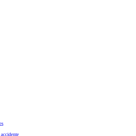
es
 accidente