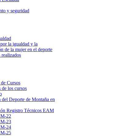
to y seguridad
ualdad
por la igualdad y la
ón de la mujer en el deporte
 realizados
 de Cursos
 de los cursos
o
 del Deporte de Montaña en
ión Registro Técnicos EAM
AM-22
AM-23
AM-24
AM-25