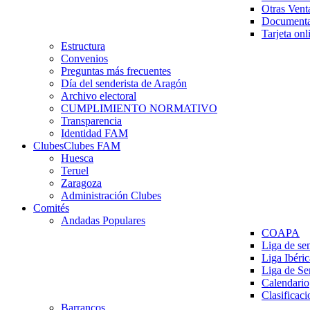
Otras Vent
Documenta
Tarjeta onl
Estructura
Convenios
Preguntas más frecuentes
Día del senderista de Aragón
Archivo electoral
CUMPLIMIENTO NORMATIVO
Transparencia
Identidad FAM
Clubes
Clubes FAM
Huesca
Teruel
Zaragoza
Administración Clubes
Comités
Andadas Populares
COAPA
Liga de se
Liga Ibéri
Liga de S
Calendario
Clasificaci
Barrancos