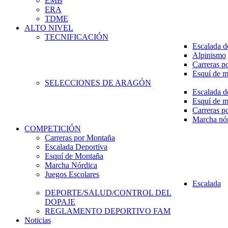
EMB
ERA
TDME
ALTO NIVEL
TECNIFICACIÓN
Escalada d
Alpinismo
Carreras p
Esquí de 
SELECCIONES DE ARAGÓN
Escalada d
Esquí de 
Carreras p
Marcha nó
COMPETICIÓN
Carreras por Montaña
Escalada Deportiva
Esquí de Montaña
Marcha Nórdica
Juegos Escolares
Escalada
DEPORTE/SALUD/CONTROL DEL
DOPAJE
REGLAMENTO DEPORTIVO FAM
Noticias