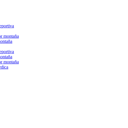
eportiva
or montaña
montaña
eportiva
montaña
or montaña
rdica