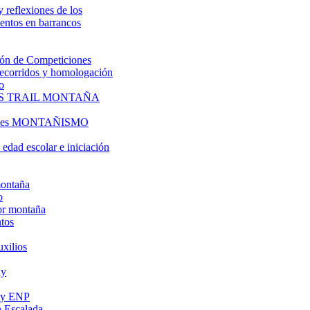
y reflexiones de los
entos en barrancos
ón de Competiciones
 recorridos y homologación
o
S TRAIL MONTAÑA
l es MONTAÑISMO
edad escolar e iniciación
montaña
o
or montaña
tos
uxilios
ly
s y ENP
 Escalada