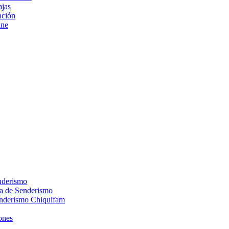
ajas
ción
ine
nderismo
ca de Senderismo
enderismo Chiquifam
ones