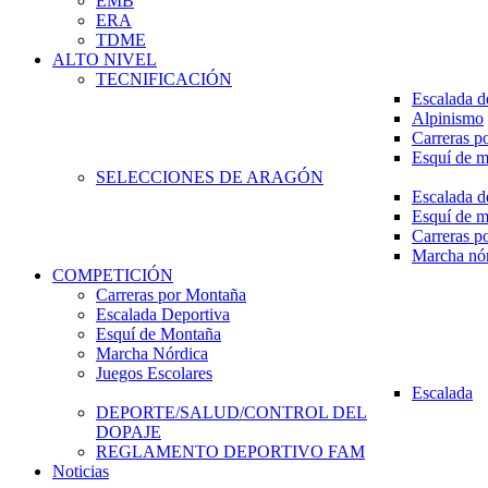
EMB
ERA
TDME
ALTO NIVEL
TECNIFICACIÓN
Escalada d
Alpinismo
Carreras p
Esquí de 
SELECCIONES DE ARAGÓN
Escalada d
Esquí de 
Carreras p
Marcha nó
COMPETICIÓN
Carreras por Montaña
Escalada Deportiva
Esquí de Montaña
Marcha Nórdica
Juegos Escolares
Escalada
DEPORTE/SALUD/CONTROL DEL
DOPAJE
REGLAMENTO DEPORTIVO FAM
Noticias