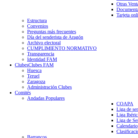
Otras Vent
Documenta
Tarjeta onl
Estructura
Convenios
Preguntas más frecuentes
Día del senderista de Aragón
Archivo electoral
CUMPLIMIENTO NORMATIVO
Transparencia
Identidad FAM
Clubes
Clubes FAM
Huesca
Teruel
Zaragoza
Administración Clubes
Comités
Andadas Populares
COAPA
Liga de se
Liga Ibéri
Liga de S
Calendario
Clasificaci
Barrancos