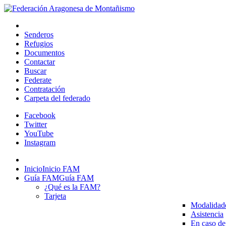
Senderos
Refugios
Documentos
Contactar
Buscar
Federate
Contratación
Carpeta del federado
Facebook
Twitter
YouTube
Instagram
Inicio
Inicio FAM
Guía FAM
Guía FAM
¿Qué es la FAM?
Tarjeta
Modalidad
Asistencia
En caso de