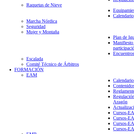
Raquetas de Nieve
Equipamien
Calendario
Marcha Nórdica
Seguridad
Mujer y Montaña
Plan de Ig
Manifiesto 
participaci
Encuentros
Escalada
Comité Técnico de Árbitros
FORMACIÓN
EAM
Calendario
Contenidos
Reglament
Regulación
Aragón
Actualizac
Cursos-E
Cursos-E
Cursos-E
Cursos-E