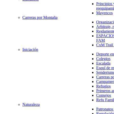
Principios 
reequipami
Mayencos
Carreras por Montaña
Organizaci
Arbitraje,
Reglament
ESPACIO
FAM
CxM Trai
Iniciación
Deporte en 
Colegios
Escalada
Esquí de 
Senderism
Carreras p
Campamen
Refugios
Primeros a
Consejos
Refu Fami
Naturaleza
Patronato
Regulación