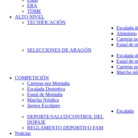
EMB
ERA
TDME
ALTO NIVEL
TECNIFICACIÓN
Escalada d
Alpinismo
Carreras p
Esquí de 
SELECCIONES DE ARAGÓN
Escalada d
Esquí de 
Carreras p
Marcha nó
COMPETICIÓN
Carreras por Montaña
Escalada Deportiva
Esquí de Montaña
Marcha Nórdica
Juegos Escolares
Escalada
DEPORTE/SALUD/CONTROL DEL
DOPAJE
REGLAMENTO DEPORTIVO FAM
Noticias