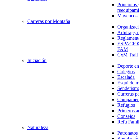
Principios 
reequipami
Mayencos
Carreras por Montaña
Organizaci
Arbitraje,
Reglament
ESPACIO
FAM
CxM Trai
Iniciación
Deporte en 
Colegios
Escalada
Esquí de 
Senderism
Carreras p
Campamen
Refugios
Primeros a
Consejos
Refu Fami
Naturaleza
Patronato
Regulación