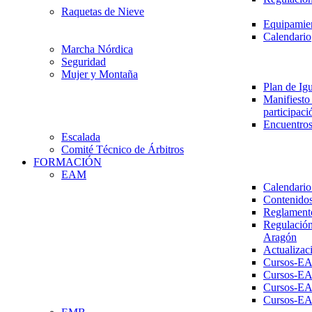
Raquetas de Nieve
Equipamien
Calendario
Marcha Nórdica
Seguridad
Mujer y Montaña
Plan de Ig
Manifiesto 
participaci
Encuentros
Escalada
Comité Técnico de Árbitros
FORMACIÓN
EAM
Calendario
Contenidos
Reglament
Regulación
Aragón
Actualizac
Cursos-E
Cursos-E
Cursos-E
Cursos-E