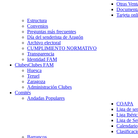
Otras Vent
Documenta
Tarjeta onl
Estructura
Convenios
Preguntas más frecuentes
Día del senderista de Aragón
Archivo electoral
CUMPLIMIENTO NORMATIVO
Transparencia
Identidad FAM
Clubes
Clubes FAM
Huesca
Teruel
Zaragoza
Administración Clubes
Comités
Andadas Populares
COAPA
Liga de se
Liga Ibéri
Liga de S
Calendario
Clasificaci
Barrancos