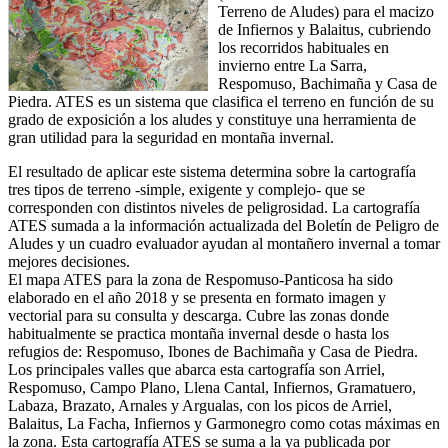
Terreno de Aludes) para el macizo
de Infiernos y Balaitus, cubriendo
los recorridos habituales en
invierno entre La Sarra,
Respomuso, Bachimaña y Casa de
Piedra. ATES es un sistema que clasifica el terreno en función de su
grado de exposición a los aludes y constituye una herramienta de
gran utilidad para la seguridad en montaña invernal.
El resultado de aplicar este sistema determina sobre la cartografía
tres tipos de terreno -simple, exigente y complejo- que se
corresponden con distintos niveles de peligrosidad. La cartografía
ATES sumada a la información actualizada del Boletín de Peligro de
Aludes y un cuadro evaluador ayudan al montañero invernal a tomar
mejores decisiones.
El mapa ATES para la zona de Respomuso-Panticosa ha sido
elaborado en el año 2018 y se presenta en formato imagen y
vectorial para su consulta y descarga. Cubre las zonas donde
habitualmente se practica montaña invernal desde o hasta los
refugios de: Respomuso, Ibones de Bachimaña y Casa de Piedra.
Los principales valles que abarca esta cartografía son Arriel,
Respomuso, Campo Plano, Llena Cantal, Infiernos, Gramatuero,
Labaza, Brazato, Arnales y Argualas, con los picos de Arriel,
Balaitus, La Facha, Infiernos y Garmonegro como cotas máximas en
la zona. Esta cartografía ATES se suma a la ya publicada por