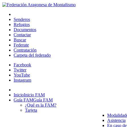
Senderos
Refugios
Documentos
Contactar
Buscar
Federate
Contratación
Carpeta del federado
Facebook
Twitter
YouTube
Instagram
Inicio
Inicio FAM
Guía FAM
Guía FAM
¿Qué es la FAM?
Tarjeta
Modalidad
Asistencia
En caso de