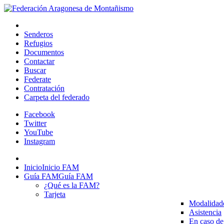
Senderos
Refugios
Documentos
Contactar
Buscar
Federate
Contratación
Carpeta del federado
Facebook
Twitter
YouTube
Instagram
Inicio
Inicio FAM
Guía FAM
Guía FAM
¿Qué es la FAM?
Tarjeta
Modalidad
Asistencia
En caso de