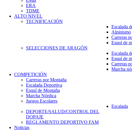
EMB
ERA
TDME
ALTO NIVEL
TECNIFICACIÓN
Escalada d
Alpinismo
Carreras p
Esquí de 
SELECCIONES DE ARAGÓN
Escalada d
Esquí de 
Carreras p
Marcha nó
COMPETICIÓN
Carreras por Montaña
Escalada Deportiva
Esquí de Montaña
Marcha Nórdica
Juegos Escolares
Escalada
DEPORTE/SALUD/CONTROL DEL
DOPAJE
REGLAMENTO DEPORTIVO FAM
Noticias