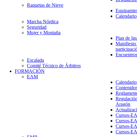
Raquetas de Nieve
Equipamien
Calendario
Marcha Nórdica
Seguridad
Mujer y Montaña
Plan de Ig
Manifiesto 
participaci
Encuentros
Escalada
Comité Técnico de Árbitros
FORMACIÓN
EAM
Calendario
Contenidos
Reglament
Regulación
Aragón
Actualizac
Cursos-E
Cursos-E
Cursos-E
Cursos-E