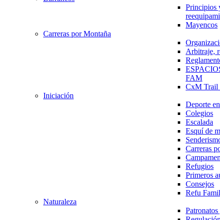
Principios 
reequipami
Mayencos
Carreras por Montaña
Organizaci
Arbitraje,
Reglament
ESPACIO
FAM
CxM Trai
Iniciación
Deporte en 
Colegios
Escalada
Esquí de 
Senderism
Carreras p
Campamen
Refugios
Primeros a
Consejos
Refu Fami
Naturaleza
Patronato
Regulación