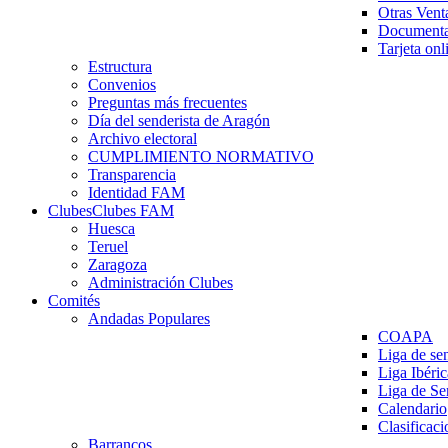
Otras Vent
Documenta
Tarjeta onl
Estructura
Convenios
Preguntas más frecuentes
Día del senderista de Aragón
Archivo electoral
CUMPLIMIENTO NORMATIVO
Transparencia
Identidad FAM
Clubes
Clubes FAM
Huesca
Teruel
Zaragoza
Administración Clubes
Comités
Andadas Populares
COAPA
Liga de se
Liga Ibéri
Liga de S
Calendario
Clasificaci
Barrancos