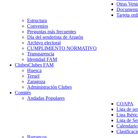
Otras Vent
Documenta
Tarjeta onl
Estructura
Convenios
Preguntas más frecuentes
Día del senderista de Aragón
Archivo electoral
CUMPLIMIENTO NORMATIVO
Transparencia
Identidad FAM
Clubes
Clubes FAM
Huesca
Teruel
Zaragoza
Administración Clubes
Comités
Andadas Populares
COAPA
Liga de se
Liga Ibéri
Liga de S
Calendario
Clasificaci
Barrancos