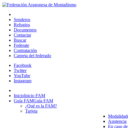
Senderos
Refugios
Documentos
Contactar
Buscar
Federate
Contratación
Carpeta del federado
Facebook
Twitter
YouTube
Instagram
Inicio
Inicio FAM
Guía FAM
Guía FAM
¿Qué es la FAM?
Tarjeta
Modalidad
Asistencia
En caso de