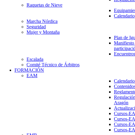
Raquetas de Nieve
Equipamien
Calendario
Marcha Nórdica
Seguridad
Mujer y Montaña
Plan de Ig
Manifiesto 
participaci
Encuentros
Escalada
Comité Técnico de Árbitros
FORMACIÓN
EAM
Calendario
Contenidos
Reglament
Regulación
Aragón
Actualizac
Cursos-E
Cursos-E
Cursos-E
Cursos-E