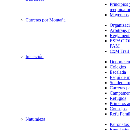
Principios 
reequipami
Mayencos
Carreras por Montaña
Organizaci
Arbitraje,
Reglament
ESPACIO
FAM
CxM Trai
Iniciación
Deporte en 
Colegios
Escalada
Esquí de 
Senderism
Carreras p
Campamen
Refugios
Primeros a
Consejos
Refu Fami
Naturaleza
Patronato
Regulación