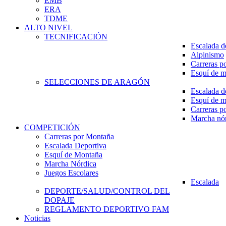
EMB
ERA
TDME
ALTO NIVEL
TECNIFICACIÓN
Escalada d
Alpinismo
Carreras p
Esquí de 
SELECCIONES DE ARAGÓN
Escalada d
Esquí de 
Carreras p
Marcha nó
COMPETICIÓN
Carreras por Montaña
Escalada Deportiva
Esquí de Montaña
Marcha Nórdica
Juegos Escolares
Escalada
DEPORTE/SALUD/CONTROL DEL
DOPAJE
REGLAMENTO DEPORTIVO FAM
Noticias