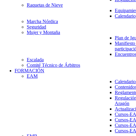
Raquetas de Nieve
Equipamien
Calendario
Marcha Nórdica
Seguridad
Mujer y Montaña
Plan de Ig
Manifiesto 
participaci
Encuentros
Escalada
Comité Técnico de Árbitros
FORMACIÓN
EAM
Calendario
Contenidos
Reglament
Regulación
Aragón
Actualizac
Cursos-E
Cursos-E
Cursos-E
Cursos-E