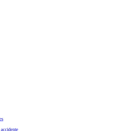
es
 accidente