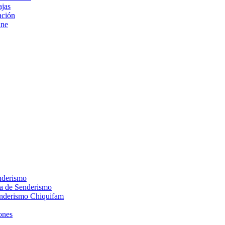
ajas
ción
ine
nderismo
ca de Senderismo
enderismo Chiquifam
ones