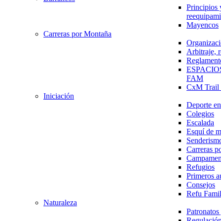
Principios 
reequipami
Mayencos
Carreras por Montaña
Organizaci
Arbitraje,
Reglament
ESPACIO
FAM
CxM Trai
Iniciación
Deporte en 
Colegios
Escalada
Esquí de 
Senderism
Carreras p
Campamen
Refugios
Primeros a
Consejos
Refu Fami
Naturaleza
Patronato
Regulación