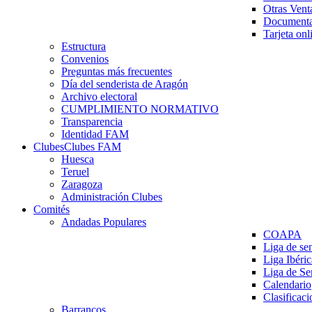
Otras Vent
Documenta
Tarjeta onl
Estructura
Convenios
Preguntas más frecuentes
Día del senderista de Aragón
Archivo electoral
CUMPLIMIENTO NORMATIVO
Transparencia
Identidad FAM
Clubes
Clubes FAM
Huesca
Teruel
Zaragoza
Administración Clubes
Comités
Andadas Populares
COAPA
Liga de se
Liga Ibéri
Liga de S
Calendario
Clasificaci
Barrancos