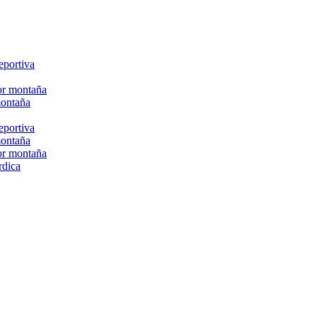
eportiva
or montaña
montaña
eportiva
montaña
or montaña
rdica