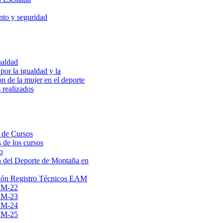
to y seguridad
ualdad
por la igualdad y la
ón de la mujer en el deporte
 realizados
 de Cursos
 de los cursos
o
 del Deporte de Montaña en
ión Registro Técnicos EAM
AM-22
AM-23
AM-24
AM-25