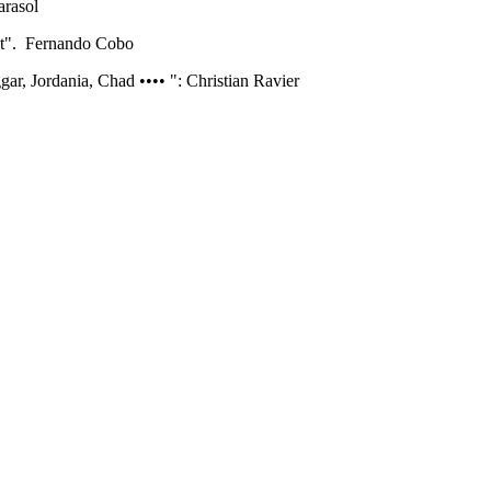
arasol
ot". Fernando Cobo
ar, Jordania, Chad •••• ": Christian Ravier