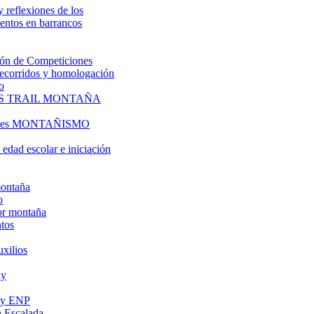
y reflexiones de los
entos en barrancos
ón de Competiciones
 recorridos y homologación
o
S TRAIL MONTAÑA
l es MONTAÑISMO
edad escolar e iniciación
montaña
o
or montaña
tos
uxilios
ly
s y ENP
 Escalada