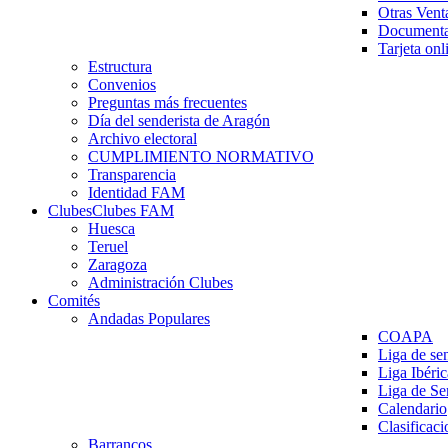
Otras Vent
Documenta
Tarjeta onl
Estructura
Convenios
Preguntas más frecuentes
Día del senderista de Aragón
Archivo electoral
CUMPLIMIENTO NORMATIVO
Transparencia
Identidad FAM
Clubes
Clubes FAM
Huesca
Teruel
Zaragoza
Administración Clubes
Comités
Andadas Populares
COAPA
Liga de se
Liga Ibéri
Liga de S
Calendario
Clasificaci
Barrancos