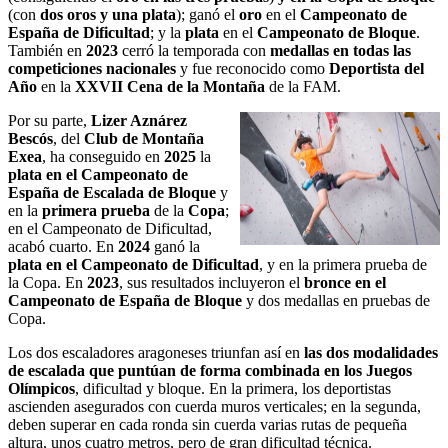
(con
dos oros y una plata
); ganó el
oro
en el
Campeonato de
España de Dificultad
; y la
plata
en el
Campeonato de Bloque
.
También en
2023
cerró la temporada con
medallas en todas las
competiciones nacionales
y fue reconocido como
Deportista del
Año
en la
XXVII Cena de la Montaña
de la FAM.
Por su parte,
Lizer Aznárez
Bescós
, del
Club de Montaña
Exea
, ha conseguido en
2025
la
plata en el Campeonato de
España de Escalada de Bloque
y
en la
primera prueba
de la
Copa
;
en el Campeonato de Dificultad,
acabó cuarto. En
2024
ganó la
plata en el Campeonato de Dificultad
, y en la primera prueba de
la Copa. En
2023
, sus resultados incluyeron el
bronce en el
Campeonato de España de Bloque
y dos medallas en pruebas de
Copa.
Los dos escaladores aragoneses triunfan así en
las dos modalidades
de escalada que puntúan de forma combinada en los Juegos
Olímpicos
, dificultad y bloque. En la primera, los deportistas
ascienden asegurados con cuerda muros verticales; en la segunda,
deben superar en cada ronda sin cuerda varias rutas de pequeña
altura, unos cuatro metros, pero de gran dificultad técnica.