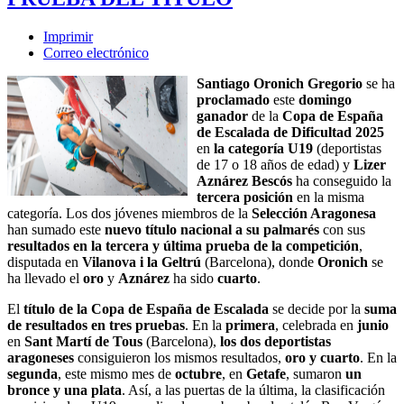
Imprimir
Correo electrónico
Santiago Oronich Gregorio
se ha
proclamado
este
domingo
ganador
de la
Copa de España
de Escalada de Dificultad 2025
en
la categoría U19
(deportistas
de 17 o 18 años de edad) y
Lizer
Aznárez Bescós
ha conseguido la
tercera posición
en la misma
categoría. Los dos jóvenes miembros de la
Selección Aragonesa
han sumado este
nuevo título nacional a su palmarés
con sus
resultados en la tercera y última prueba de la competición
,
disputada en
Vilanova i la Geltrú
(Barcelona), donde
Oronich
se
ha llevado el
oro
y
Aznárez
ha sido
cuarto
.
El
título de la Copa de España de Escalada
se decide por la
suma
de resultados en tres pruebas
. En la
primera
, celebrada en
junio
en
Sant Martí de Tous
(Barcelona),
los dos deportistas
aragoneses
consiguieron los mismos resultados,
oro y cuarto
. En la
segunda
, este mismo mes de
octubre
, en
Getafe
, sumaron
un
bronce y una plata
. Así, a las puertas de la última, la clasificación