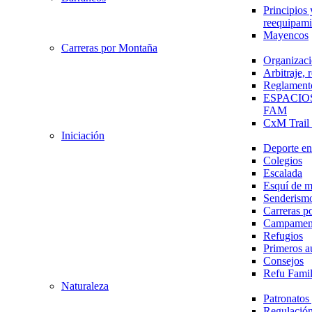
Principios 
reequipami
Mayencos
Carreras por Montaña
Organizaci
Arbitraje,
Reglament
ESPACIO
FAM
CxM Trai
Iniciación
Deporte en 
Colegios
Escalada
Esquí de 
Senderism
Carreras p
Campamen
Refugios
Primeros a
Consejos
Refu Fami
Naturaleza
Patronato
Regulación