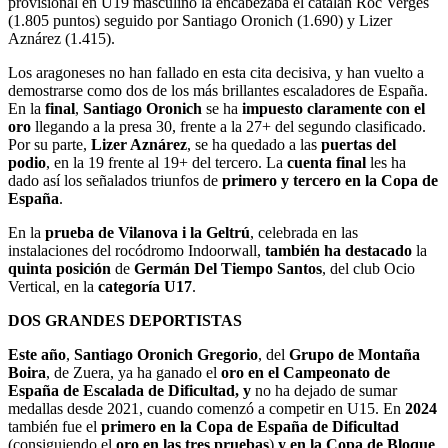
provisional en U19 masculino la encabezaba el catalán Roc Vergés
(1.805 puntos) seguido por Santiago Oronich (1.690) y Lizer
Aznárez (1.415).
Los aragoneses no han fallado en esta cita decisiva, y han vuelto a
demostrarse como dos de los más brillantes escaladores de España.
En la
final
,
Santiago Oronich
se ha
impuesto claramente con el
oro
llegando a la presa 30, frente a la 27+ del segundo clasificado.
Por su parte,
Lizer Aznárez
, se ha quedado a las
puertas del
podio
, en la 19 frente al 19+ del tercero. La
cuenta final
les ha
dado así los señalados triunfos de
primero y tercero en la Copa de
España
.
En la
prueba de Vilanova i la Geltrú
, celebrada en las
instalaciones del rocódromo Indoorwall,
también ha destacado
la
quinta posición
de
Germán Del Tiempo Santos
, del club Ocio
Vertical, en la
categoría U17
.
DOS GRANDES DEPORTISTAS
Este año
,
Santiago Oronich Gregorio
, del
Grupo de Montaña
Boira
, de Zuera, ya ha ganado el
oro en el Campeonato de
España de Escalada
de Dificultad, y
no ha dejado de sumar
medallas desde 2021, cuando comenzó a competir en U15. En
2024
también fue el
primero en la Copa de España de Dificultad
(consiguiendo el
oro en las tres pruebas
)
y en la Copa de Bloque