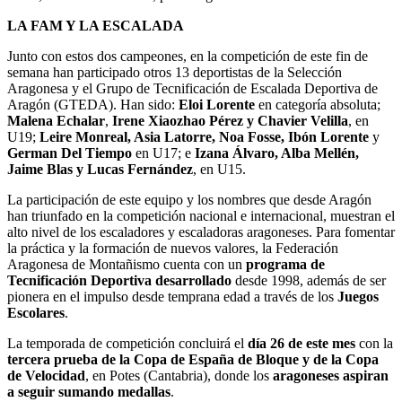
LA FAM Y LA ESCALADA
Junto con estos dos campeones, en la competición de este fin de
semana han participado otros 13 deportistas de la Selección
Aragonesa y el Grupo de Tecnificación de Escalada Deportiva de
Aragón (GTEDA). Han sido:
Eloi Lorente
en categoría absoluta;
Malena Echalar
,
Irene Xiaozhao Pérez y Chavier Velilla
, en
U19;
Leire Monreal, Asia Latorre, Noa Fosse,
Ibón Lorente
y
German Del Tiempo
en U17; e
Izana Álvaro, Alba Mellén,
Jaime Blas y Lucas Fernández
, en U15.
La participación de este equipo y los nombres que desde Aragón
han triunfado en la competición nacional e internacional, muestran el
alto nivel de los escaladores y escaladoras aragoneses. Para fomentar
la práctica y la formación de nuevos valores, la Federación
Aragonesa de Montañismo cuenta con un
programa de
Tecnificación Deportiva desarrollado
desde 1998, además de ser
pionera en el impulso desde temprana edad a través de los
Juegos
Escolares
.
La temporada de competición concluirá el
día 26 de este mes
con la
tercera prueba de la Copa de España de Bloque y de la Copa
de Velocidad
, en Potes (Cantabria), donde los
aragoneses aspiran
a seguir sumando medallas
.