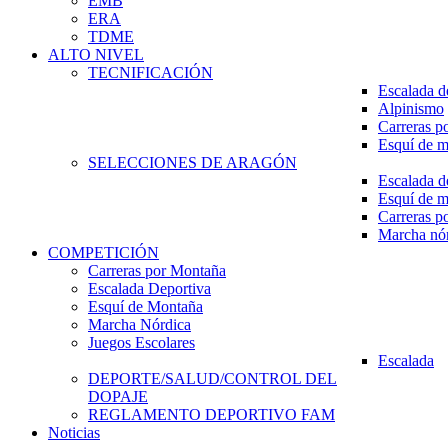
EMB
ERA
TDME
ALTO NIVEL
TECNIFICACIÓN
Escalada d
Alpinismo
Carreras p
Esquí de 
SELECCIONES DE ARAGÓN
Escalada d
Esquí de 
Carreras p
Marcha nó
COMPETICIÓN
Carreras por Montaña
Escalada Deportiva
Esquí de Montaña
Marcha Nórdica
Juegos Escolares
Escalada
DEPORTE/SALUD/CONTROL DEL
DOPAJE
REGLAMENTO DEPORTIVO FAM
Noticias