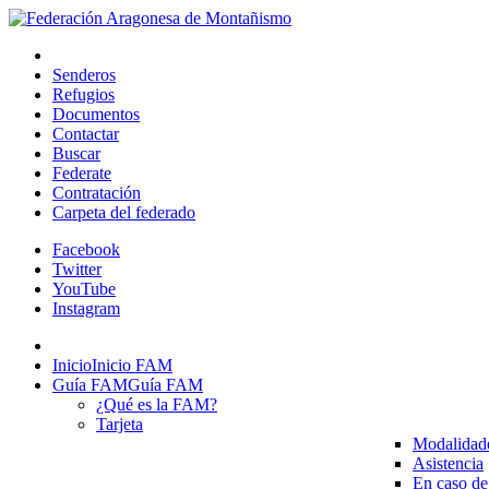
Senderos
Refugios
Documentos
Contactar
Buscar
Federate
Contratación
Carpeta del federado
Facebook
Twitter
YouTube
Instagram
Inicio
Inicio FAM
Guía FAM
Guía FAM
¿Qué es la FAM?
Tarjeta
Modalidad
Asistencia
En caso de