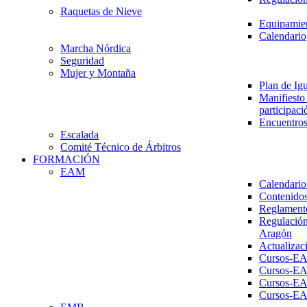
Raquetas de Nieve
Equipamien
Calendario
Marcha Nórdica
Seguridad
Mujer y Montaña
Plan de Ig
Manifiesto 
participaci
Encuentros
Escalada
Comité Técnico de Árbitros
FORMACIÓN
EAM
Calendario
Contenidos
Reglament
Regulación
Aragón
Actualizac
Cursos-E
Cursos-E
Cursos-E
Cursos-E