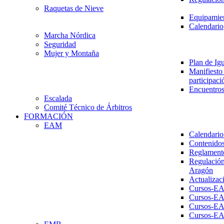
Raquetas de Nieve
Equipamien
Calendario
Marcha Nórdica
Seguridad
Mujer y Montaña
Plan de Ig
Manifiesto 
participaci
Encuentros
Escalada
Comité Técnico de Árbitros
FORMACIÓN
EAM
Calendario
Contenidos
Reglament
Regulación
Aragón
Actualizac
Cursos-E
Cursos-E
Cursos-E
Cursos-E