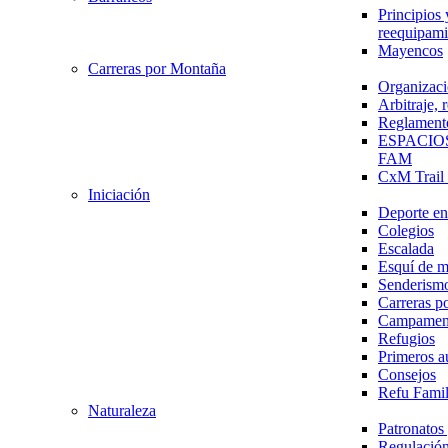
Principios 
reequipami
Mayencos
Carreras por Montaña
Organizaci
Arbitraje,
Reglament
ESPACIO
FAM
CxM Trai
Iniciación
Deporte en 
Colegios
Escalada
Esquí de 
Senderism
Carreras p
Campamen
Refugios
Primeros a
Consejos
Refu Fami
Naturaleza
Patronato
Regulación