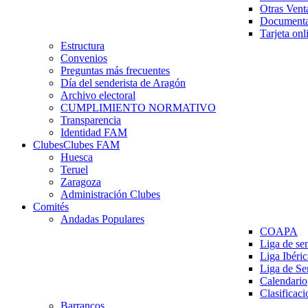
Otras Vent
Documenta
Tarjeta onl
Estructura
Convenios
Preguntas más frecuentes
Día del senderista de Aragón
Archivo electoral
CUMPLIMIENTO NORMATIVO
Transparencia
Identidad FAM
Clubes
Clubes FAM
Huesca
Teruel
Zaragoza
Administración Clubes
Comités
Andadas Populares
COAPA
Liga de se
Liga Ibéri
Liga de S
Calendario
Clasificaci
Barrancos