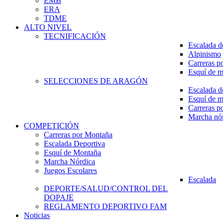
EMB
ERA
TDME
ALTO NIVEL
TECNIFICACIÓN
Escalada d
Alpinismo
Carreras p
Esquí de 
SELECCIONES DE ARAGÓN
Escalada d
Esquí de 
Carreras p
Marcha nó
COMPETICIÓN
Carreras por Montaña
Escalada Deportiva
Esquí de Montaña
Marcha Nórdica
Juegos Escolares
Escalada
DEPORTE/SALUD/CONTROL DEL
DOPAJE
REGLAMENTO DEPORTIVO FAM
Noticias