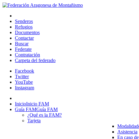
Senderos
Refugios
Documentos
Contactar
Buscar
Federate
Contratación
Carpeta del federado
Facebook
Twitter
YouTube
Instagram
Inicio
Inicio FAM
Guía FAM
Guía FAM
¿Qué es la FAM?
Tarjeta
Modalidad
Asistencia
En caso de