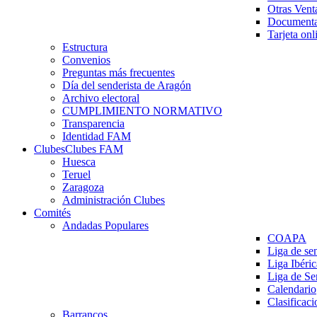
Otras Vent
Documenta
Tarjeta onl
Estructura
Convenios
Preguntas más frecuentes
Día del senderista de Aragón
Archivo electoral
CUMPLIMIENTO NORMATIVO
Transparencia
Identidad FAM
Clubes
Clubes FAM
Huesca
Teruel
Zaragoza
Administración Clubes
Comités
Andadas Populares
COAPA
Liga de se
Liga Ibéri
Liga de S
Calendario
Clasificaci
Barrancos