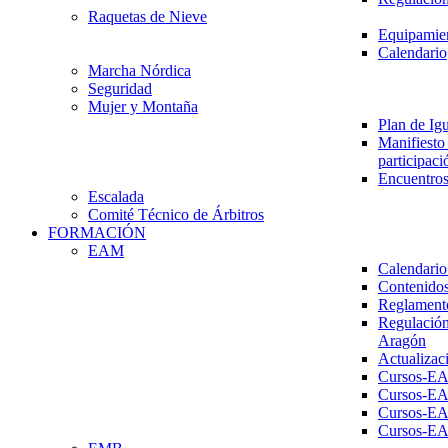
Raquetas de Nieve
Equipamien
Calendario
Marcha Nórdica
Seguridad
Mujer y Montaña
Plan de Ig
Manifiesto 
participaci
Encuentros
Escalada
Comité Técnico de Árbitros
FORMACIÓN
EAM
Calendario
Contenidos
Reglament
Regulación
Aragón
Actualizac
Cursos-E
Cursos-E
Cursos-E
Cursos-E