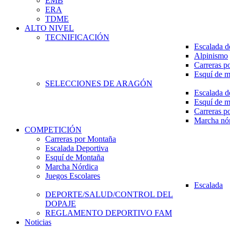
EMB
ERA
TDME
ALTO NIVEL
TECNIFICACIÓN
Escalada d
Alpinismo
Carreras p
Esquí de 
SELECCIONES DE ARAGÓN
Escalada d
Esquí de 
Carreras p
Marcha nó
COMPETICIÓN
Carreras por Montaña
Escalada Deportiva
Esquí de Montaña
Marcha Nórdica
Juegos Escolares
Escalada
DEPORTE/SALUD/CONTROL DEL
DOPAJE
REGLAMENTO DEPORTIVO FAM
Noticias