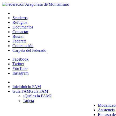
Senderos
Refugios
Documentos
Contactar
Buscar
Federate
Contratación
Carpeta del federado
Facebook
Twitter
YouTube
Instagram
Inicio
Inicio FAM
Guía FAM
Guía FAM
¿Qué es la FAM?
Tarjeta
Modalidad
Asistencia
En caso de