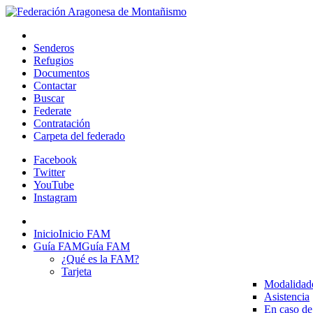
Senderos
Refugios
Documentos
Contactar
Buscar
Federate
Contratación
Carpeta del federado
Facebook
Twitter
YouTube
Instagram
Inicio
Inicio FAM
Guía FAM
Guía FAM
¿Qué es la FAM?
Tarjeta
Modalidad
Asistencia
En caso de