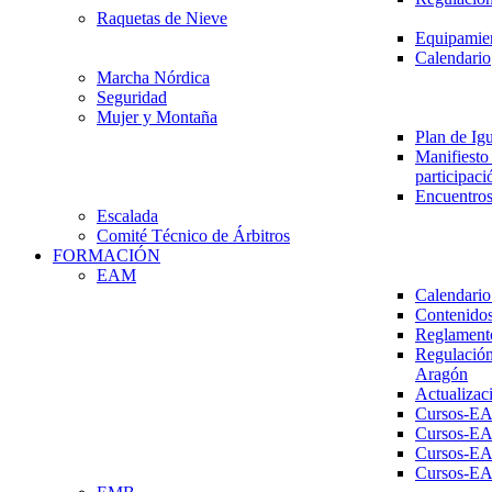
Raquetas de Nieve
Equipamien
Calendario
Marcha Nórdica
Seguridad
Mujer y Montaña
Plan de Ig
Manifiesto 
participaci
Encuentros
Escalada
Comité Técnico de Árbitros
FORMACIÓN
EAM
Calendario
Contenidos
Reglament
Regulación
Aragón
Actualizac
Cursos-E
Cursos-E
Cursos-E
Cursos-E