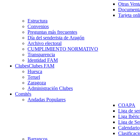
Otras Vent
Documenta
Tarjeta onl
Estructura
Convenios
Preguntas más frecuentes
Día del senderista de Aragón
Archivo electoral
CUMPLIMIENTO NORMATIVO
Transparencia
Identidad FAM
Clubes
Clubes FAM
Huesca
Teruel
Zaragoza
Administración Clubes
Comités
Andadas Populares
COAPA
Liga de se
Liga Ibéri
Liga de S
Calendario
Clasificaci
Barrancos