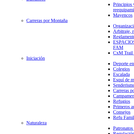
Principios 
reequipami
Mayencos
Carreras por Montaña
Organizaci
Arbitraje,
Reglament
ESPACIO
FAM
CxM Trai
Iniciación
Deporte en 
Colegios
Escalada
Esquí de 
Senderism
Carreras p
Campamen
Refugios
Primeros a
Consejos
Refu Fami
Naturaleza
Patronato
Regulación