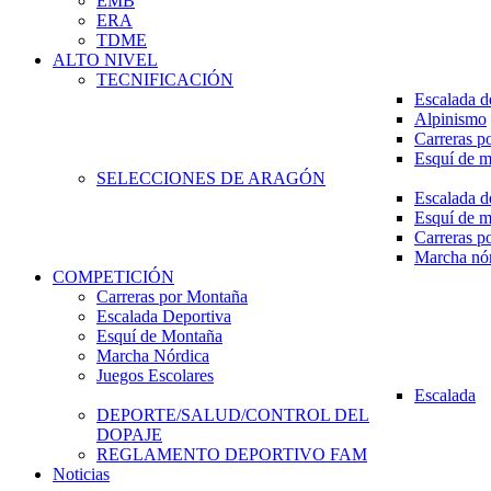
EMB
ERA
TDME
ALTO NIVEL
TECNIFICACIÓN
Escalada d
Alpinismo
Carreras p
Esquí de 
SELECCIONES DE ARAGÓN
Escalada d
Esquí de 
Carreras p
Marcha nó
COMPETICIÓN
Carreras por Montaña
Escalada Deportiva
Esquí de Montaña
Marcha Nórdica
Juegos Escolares
Escalada
DEPORTE/SALUD/CONTROL DEL
DOPAJE
REGLAMENTO DEPORTIVO FAM
Noticias