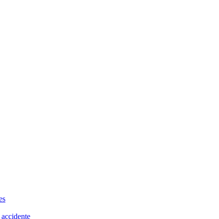
es
 accidente