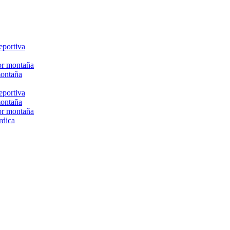
eportiva
or montaña
montaña
eportiva
montaña
or montaña
rdica