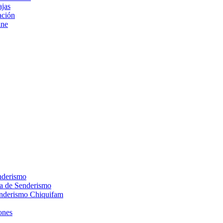
ajas
ción
ine
nderismo
ca de Senderismo
enderismo Chiquifam
ones