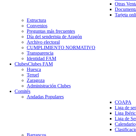
Otras Vent
Documenta
Tarjeta onl
Estructura
Convenios
Preguntas más frecuentes
Día del senderista de Aragón
Archivo electoral
CUMPLIMIENTO NORMATIVO
Transparencia
Identidad FAM
Clubes
Clubes FAM
Huesca
Teruel
Zaragoza
Administración Clubes
Comités
Andadas Populares
COAPA
Liga de se
Liga Ibéri
Liga de S
Calendario
Clasificaci
Barrancos