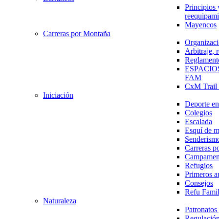
Principios 
reequipami
Mayencos
Carreras por Montaña
Organizaci
Arbitraje,
Reglament
ESPACIO
FAM
CxM Trai
Iniciación
Deporte en 
Colegios
Escalada
Esquí de 
Senderism
Carreras p
Campamen
Refugios
Primeros a
Consejos
Refu Fami
Naturaleza
Patronato
Regulación