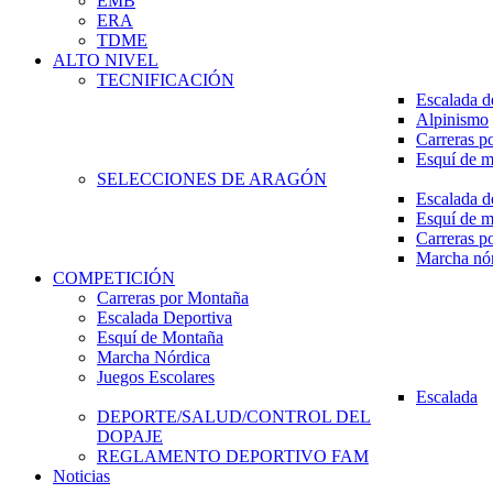
EMB
ERA
TDME
ALTO NIVEL
TECNIFICACIÓN
Escalada d
Alpinismo
Carreras p
Esquí de 
SELECCIONES DE ARAGÓN
Escalada d
Esquí de 
Carreras p
Marcha nó
COMPETICIÓN
Carreras por Montaña
Escalada Deportiva
Esquí de Montaña
Marcha Nórdica
Juegos Escolares
Escalada
DEPORTE/SALUD/CONTROL DEL
DOPAJE
REGLAMENTO DEPORTIVO FAM
Noticias