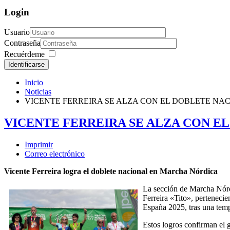
Login
Usuario
Contraseña
Recuérdeme
Identificarse
Inicio
Noticias
VICENTE FERREIRA SE ALZA CON EL DOBLETE N
VICENTE FERREIRA SE ALZA CON E
Imprimir
Correo electrónico
Vicente Ferreira logra el doblete nacional en Marcha Nórdica
La sección de Marcha Nórdi
Ferreira «Tito», pertenec
España 2025, tras una temp
Estos logros confirman el 