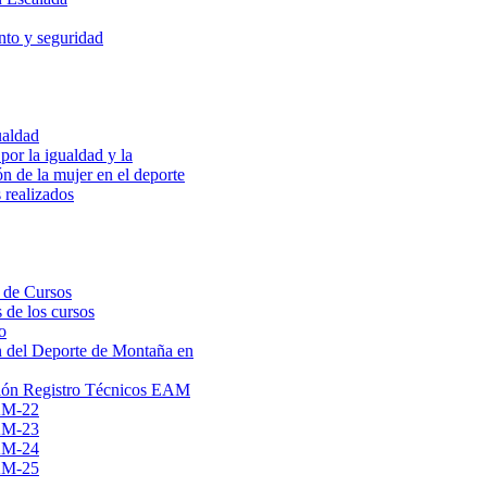
to y seguridad
ualdad
por la igualdad y la
ón de la mujer en el deporte
 realizados
 de Cursos
 de los cursos
o
 del Deporte de Montaña en
ión Registro Técnicos EAM
AM-22
AM-23
AM-24
AM-25