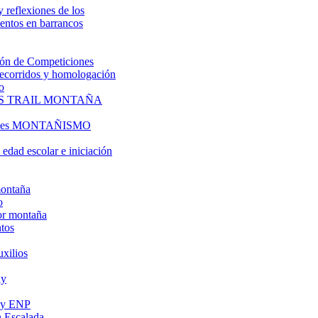
y reflexiones de los
entos en barrancos
ón de Competiciones
 recorridos y homologación
o
S TRAIL MONTAÑA
l es MONTAÑISMO
edad escolar e iniciación
montaña
o
or montaña
tos
uxilios
ly
s y ENP
 Escalada