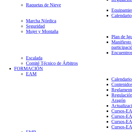
Raquetas de Nieve
Equipamien
Calendario
Marcha Nórdica
Seguridad
Mujer y Montaña
Plan de Ig
Manifiesto 
participaci
Encuentros
Escalada
Comité Técnico de Árbitros
FORMACIÓN
EAM
Calendario
Contenidos
Reglament
Regulación
Aragón
Actualizac
Cursos-E
Cursos-E
Cursos-E
Cursos-E