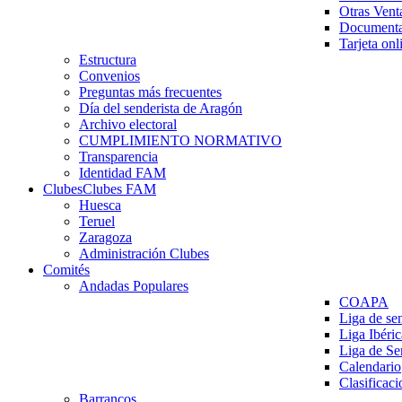
Otras Vent
Documenta
Tarjeta onl
Estructura
Convenios
Preguntas más frecuentes
Día del senderista de Aragón
Archivo electoral
CUMPLIMIENTO NORMATIVO
Transparencia
Identidad FAM
Clubes
Clubes FAM
Huesca
Teruel
Zaragoza
Administración Clubes
Comités
Andadas Populares
COAPA
Liga de se
Liga Ibéri
Liga de S
Calendario
Clasificaci
Barrancos