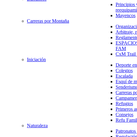
Principios 
reequipami
Mayencos
Carreras por Montaña
Organizaci
Arbitraje,
Reglament
ESPACIO
FAM
CxM Trai
Iniciación
Deporte en 
Colegios
Escalada
Esquí de 
Senderism
Carreras p
Campamen
Refugios
Primeros a
Consejos
Refu Fami
Naturaleza
Patronato
Regulación