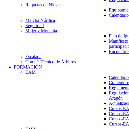
Raquetas de Nieve
Equipamien
Calendario
Marcha Nórdica
Seguridad
Mujer y Montaña
Plan de Ig
Manifiesto 
participaci
Encuentros
Escalada
Comité Técnico de Árbitros
FORMACIÓN
EAM
Calendario
Contenidos
Reglament
Regulación
Aragón
Actualizac
Cursos-E
Cursos-E
Cursos-E
Cursos-E