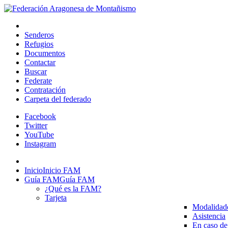
Senderos
Refugios
Documentos
Contactar
Buscar
Federate
Contratación
Carpeta del federado
Facebook
Twitter
YouTube
Instagram
Inicio
Inicio FAM
Guía FAM
Guía FAM
¿Qué es la FAM?
Tarjeta
Modalidad
Asistencia
En caso de