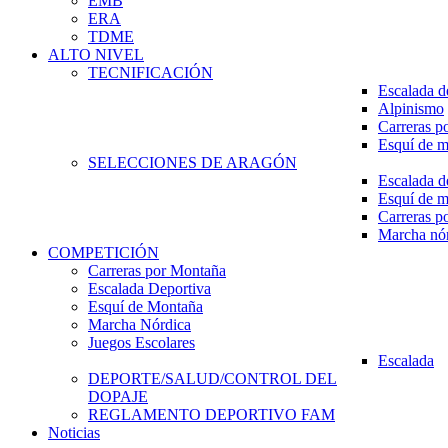
EMB
ERA
TDME
ALTO NIVEL
TECNIFICACIÓN
Escalada d
Alpinismo
Carreras p
Esquí de 
SELECCIONES DE ARAGÓN
Escalada d
Esquí de 
Carreras p
Marcha nó
COMPETICIÓN
Carreras por Montaña
Escalada Deportiva
Esquí de Montaña
Marcha Nórdica
Juegos Escolares
Escalada
DEPORTE/SALUD/CONTROL DEL
DOPAJE
REGLAMENTO DEPORTIVO FAM
Noticias