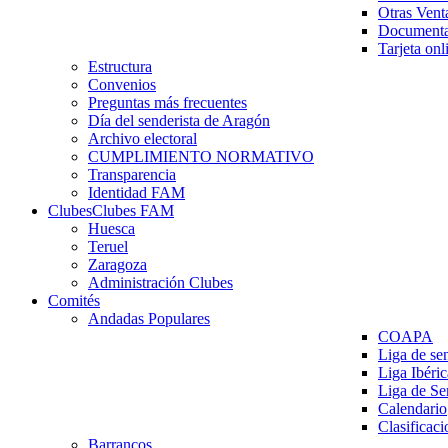
Otras Vent
Documenta
Tarjeta onl
Estructura
Convenios
Preguntas más frecuentes
Día del senderista de Aragón
Archivo electoral
CUMPLIMIENTO NORMATIVO
Transparencia
Identidad FAM
Clubes
Clubes FAM
Huesca
Teruel
Zaragoza
Administración Clubes
Comités
Andadas Populares
COAPA
Liga de se
Liga Ibéri
Liga de S
Calendario
Clasificaci
Barrancos