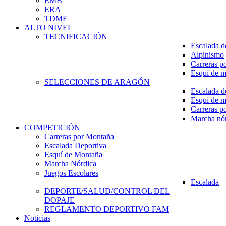
EMB
ERA
TDME
ALTO NIVEL
TECNIFICACIÓN
Escalada d
Alpinismo
Carreras p
Esquí de 
SELECCIONES DE ARAGÓN
Escalada d
Esquí de 
Carreras p
Marcha nó
COMPETICIÓN
Carreras por Montaña
Escalada Deportiva
Esquí de Montaña
Marcha Nórdica
Juegos Escolares
Escalada
DEPORTE/SALUD/CONTROL DEL
DOPAJE
REGLAMENTO DEPORTIVO FAM
Noticias