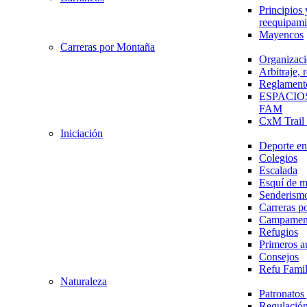
Principios 
reequipami
Mayencos
Carreras por Montaña
Organizaci
Arbitraje,
Reglament
ESPACIO
FAM
CxM Trai
Iniciación
Deporte en 
Colegios
Escalada
Esquí de 
Senderism
Carreras p
Campamen
Refugios
Primeros a
Consejos
Refu Fami
Naturaleza
Patronato
Regulación