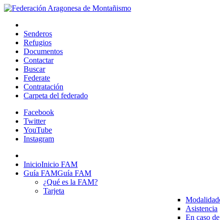
Senderos
Refugios
Documentos
Contactar
Buscar
Federate
Contratación
Carpeta del federado
Facebook
Twitter
YouTube
Instagram
Inicio
Inicio FAM
Guía FAM
Guía FAM
¿Qué es la FAM?
Tarjeta
Modalidad
Asistencia
En caso de