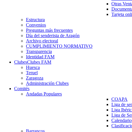
Otras Vent
Documenta
Tarjeta onl
Estructura
Convenios
Preguntas más frecuentes
Día del senderista de Aragón
Archivo electoral
CUMPLIMIENTO NORMATIVO
Transparencia
Identidad FAM
Clubes
Clubes FAM
Huesca
Teruel
Zaragoza
Administración Clubes
Comités
Andadas Populares
COAPA
Liga de se
Liga Ibéri
Liga de S
Calendario
Clasificaci
Barrancos