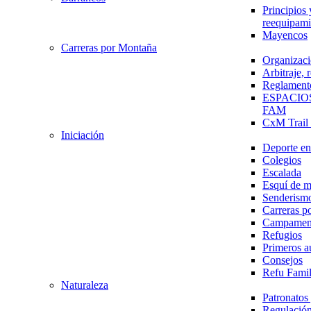
Principios 
reequipami
Mayencos
Carreras por Montaña
Organizaci
Arbitraje,
Reglament
ESPACIO
FAM
CxM Trai
Iniciación
Deporte en 
Colegios
Escalada
Esquí de 
Senderism
Carreras p
Campamen
Refugios
Primeros a
Consejos
Refu Fami
Naturaleza
Patronato
Regulación