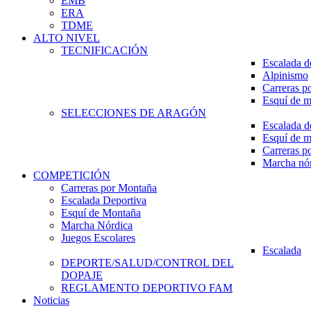
EMB
ERA
TDME
ALTO NIVEL
TECNIFICACIÓN
Escalada d
Alpinismo
Carreras p
Esquí de 
SELECCIONES DE ARAGÓN
Escalada d
Esquí de 
Carreras p
Marcha nó
COMPETICIÓN
Carreras por Montaña
Escalada Deportiva
Esquí de Montaña
Marcha Nórdica
Juegos Escolares
Escalada
DEPORTE/SALUD/CONTROL DEL
DOPAJE
REGLAMENTO DEPORTIVO FAM
Noticias