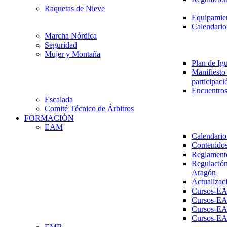
Raquetas de Nieve
Equipamien
Calendario
Marcha Nórdica
Seguridad
Mujer y Montaña
Plan de Ig
Manifiesto 
participaci
Encuentros
Escalada
Comité Técnico de Árbitros
FORMACIÓN
EAM
Calendario
Contenidos
Reglament
Regulación
Aragón
Actualizac
Cursos-E
Cursos-E
Cursos-E
Cursos-E