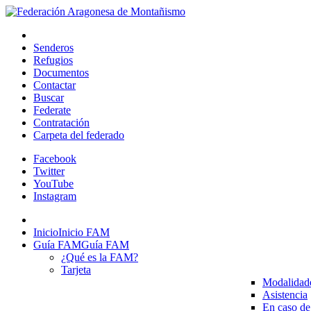
Senderos
Refugios
Documentos
Contactar
Buscar
Federate
Contratación
Carpeta del federado
Facebook
Twitter
YouTube
Instagram
Inicio
Inicio FAM
Guía FAM
Guía FAM
¿Qué es la FAM?
Tarjeta
Modalidad
Asistencia
En caso de