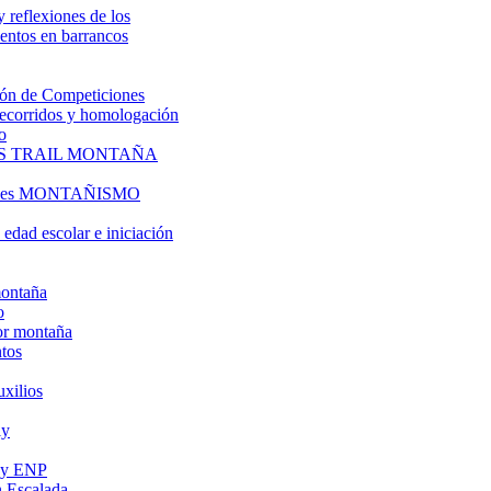
y reflexiones de los
entos en barrancos
ón de Competiciones
 recorridos y homologación
o
S TRAIL MONTAÑA
l es MONTAÑISMO
edad escolar e iniciación
montaña
o
or montaña
tos
uxilios
ly
s y ENP
 Escalada