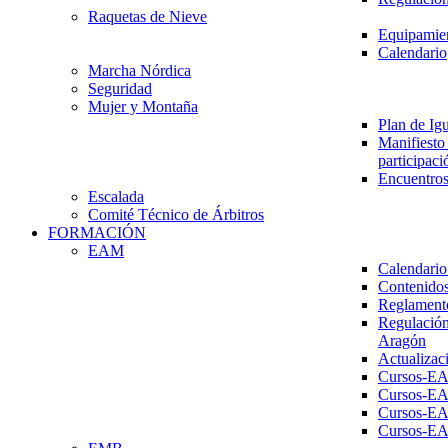
Raquetas de Nieve
Equipamien
Calendario
Marcha Nórdica
Seguridad
Mujer y Montaña
Plan de Ig
Manifiesto 
participaci
Encuentros
Escalada
Comité Técnico de Árbitros
FORMACIÓN
EAM
Calendario
Contenidos
Reglament
Regulación
Aragón
Actualizac
Cursos-E
Cursos-E
Cursos-E
Cursos-E