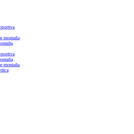
eportiva
or montaña
montaña
eportiva
montaña
or montaña
rdica