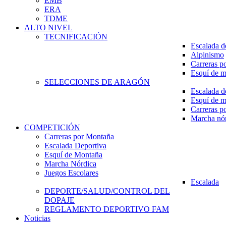
EMB
ERA
TDME
ALTO NIVEL
TECNIFICACIÓN
Escalada d
Alpinismo
Carreras p
Esquí de 
SELECCIONES DE ARAGÓN
Escalada d
Esquí de 
Carreras p
Marcha nó
COMPETICIÓN
Carreras por Montaña
Escalada Deportiva
Esquí de Montaña
Marcha Nórdica
Juegos Escolares
Escalada
DEPORTE/SALUD/CONTROL DEL
DOPAJE
REGLAMENTO DEPORTIVO FAM
Noticias