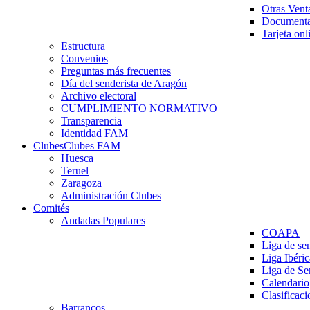
Otras Vent
Documenta
Tarjeta onl
Estructura
Convenios
Preguntas más frecuentes
Día del senderista de Aragón
Archivo electoral
CUMPLIMIENTO NORMATIVO
Transparencia
Identidad FAM
Clubes
Clubes FAM
Huesca
Teruel
Zaragoza
Administración Clubes
Comités
Andadas Populares
COAPA
Liga de se
Liga Ibéri
Liga de S
Calendario
Clasificaci
Barrancos