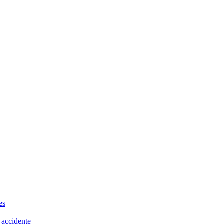
es
 accidente