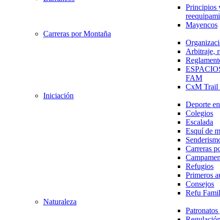
Principios 
reequipami
Mayencos
Carreras por Montaña
Organizaci
Arbitraje,
Reglament
ESPACIO
FAM
CxM Trai
Iniciación
Deporte en 
Colegios
Escalada
Esquí de 
Senderism
Carreras p
Campamen
Refugios
Primeros a
Consejos
Refu Fami
Naturaleza
Patronato
Regulación