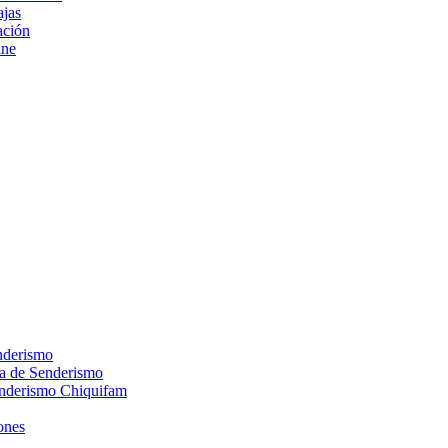
ajas
ción
ine
nderismo
ca de Senderismo
enderismo Chiquifam
ones