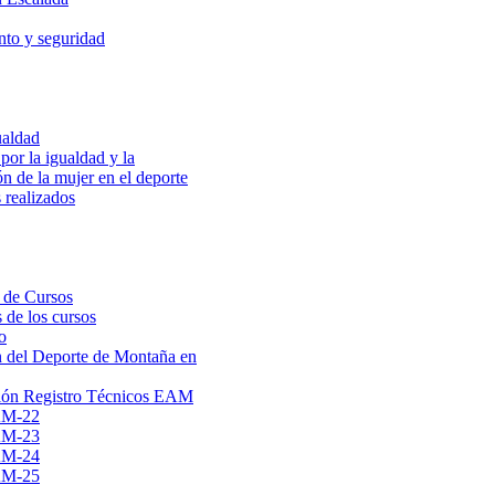
to y seguridad
ualdad
por la igualdad y la
ón de la mujer en el deporte
 realizados
 de Cursos
 de los cursos
o
 del Deporte de Montaña en
ión Registro Técnicos EAM
AM-22
AM-23
AM-24
AM-25