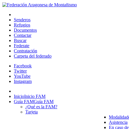
Senderos
Refugios
Documentos
Contactar
Buscar
Federate
Contratación
Carpeta del federado
Facebook
Twitter
YouTube
Instagram
Inicio
Inicio FAM
Guía FAM
Guía FAM
¿Qué es la FAM?
Tarjeta
Modalidad
Asistencia
En caso de