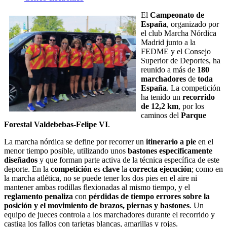
El
Campeonato de
España
, organizado por
el club Marcha Nórdica
Madrid junto a la
FEDME y el Consejo
Superior de Deportes, ha
reunido a más de
180
marchadores
de
toda
España
. La competición
ha tenido un
recorrido
de 12,2 km
, por los
caminos del
Parque
Forestal Valdebebas-Felipe VI
.
La marcha nórdica se define por recorrer un
itinerario a pie
en el
menor tiempo posible, utilizando unos
bastones específicamente
diseñados
y que forman parte activa de la técnica específica de este
deporte. En la
competición
es
clave
la
correcta ejecución
; como en
la marcha atlética, no se puede tener los dos pies en el aire ni
mantener ambas rodillas flexionadas al mismo tiempo, y el
reglamento penaliza
con
pérdidas de tiempo
errores sobre la
posición y el movimiento de brazos, piernas y bastones
. Un
equipo de jueces controla a los marchadores durante el recorrido y
castiga los fallos con tarjetas blancas, amarillas y rojas.