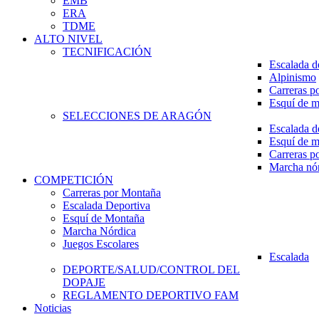
EMB
ERA
TDME
ALTO NIVEL
TECNIFICACIÓN
Escalada d
Alpinismo
Carreras p
Esquí de 
SELECCIONES DE ARAGÓN
Escalada d
Esquí de 
Carreras p
Marcha nó
COMPETICIÓN
Carreras por Montaña
Escalada Deportiva
Esquí de Montaña
Marcha Nórdica
Juegos Escolares
Escalada
DEPORTE/SALUD/CONTROL DEL
DOPAJE
REGLAMENTO DEPORTIVO FAM
Noticias