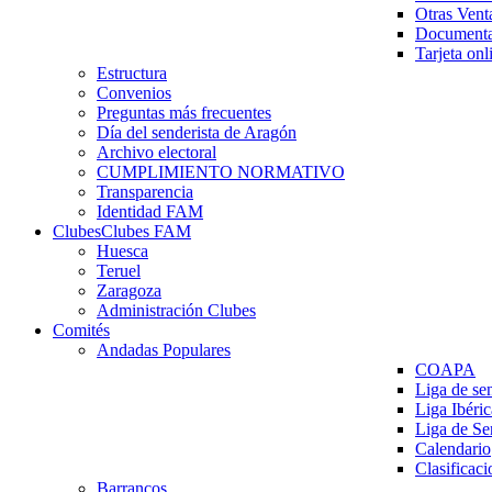
Otras Vent
Documenta
Tarjeta onl
Estructura
Convenios
Preguntas más frecuentes
Día del senderista de Aragón
Archivo electoral
CUMPLIMIENTO NORMATIVO
Transparencia
Identidad FAM
Clubes
Clubes FAM
Huesca
Teruel
Zaragoza
Administración Clubes
Comités
Andadas Populares
COAPA
Liga de se
Liga Ibéri
Liga de S
Calendario
Clasificaci
Barrancos