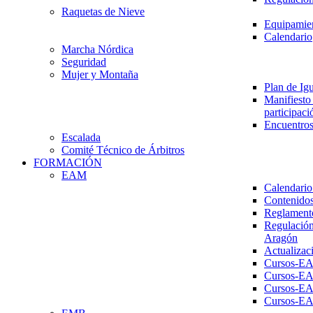
Raquetas de Nieve
Equipamien
Calendario
Marcha Nórdica
Seguridad
Mujer y Montaña
Plan de Ig
Manifiesto 
participaci
Encuentros
Escalada
Comité Técnico de Árbitros
FORMACIÓN
EAM
Calendario
Contenidos
Reglament
Regulación
Aragón
Actualizac
Cursos-E
Cursos-E
Cursos-E
Cursos-E