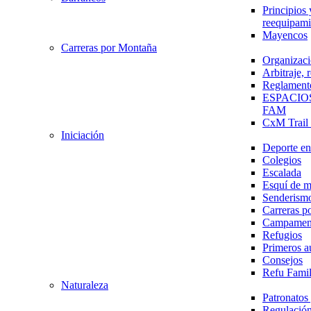
Principios 
reequipami
Mayencos
Carreras por Montaña
Organizaci
Arbitraje,
Reglament
ESPACIO
FAM
CxM Trai
Iniciación
Deporte en 
Colegios
Escalada
Esquí de 
Senderism
Carreras p
Campamen
Refugios
Primeros a
Consejos
Refu Fami
Naturaleza
Patronato
Regulación