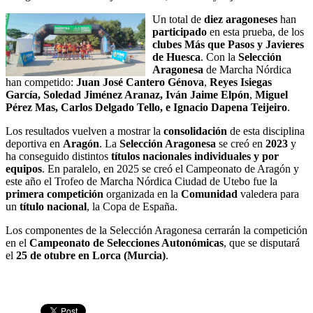
Un total de
diez aragoneses
han
participado
en esta prueba, de los
clubes Más que Pasos y Javieres
de Huesca
. Con la
Selección
Aragonesa
de Marcha Nórdica
han competido:
Juan José Cantero Génova
,
Reyes Isiegas
García, Soledad Jiménez Aranaz, Iván Jaime Elpón
,
Miguel
Pérez Mas, Carlos Delgado Tello, e Ignacio Dapena Teijeiro
.
Los resultados vuelven a mostrar la
consolidación
de esta disciplina
deportiva en
Aragón
. La
Selección Aragonesa
se creó en
2023
y
ha conseguido distintos
títulos nacionales individuales y por
equipos
. En paralelo, en 2025 se creó el Campeonato de Aragón y
este año el Trofeo de Marcha Nórdica Ciudad de Utebo fue la
primera competición
organizada en la
Comunidad
valedera para
un
título nacional
, la Copa de España.
Los componentes de la Selección Aragonesa cerrarán la competición
en el
Campeonato de Selecciones Autonómicas
, que se disputará
el
25 de otubre en Lorca (Murcia)
.