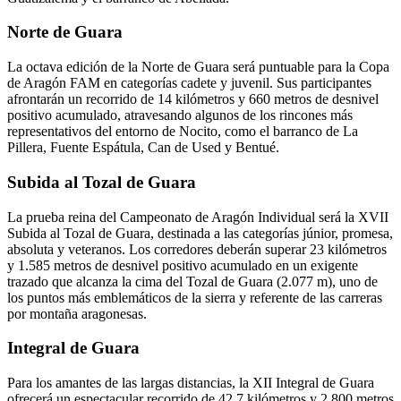
Norte de Guara
La octava edición de la Norte de Guara será puntuable para la Copa
de Aragón FAM en categorías cadete y juvenil. Sus participantes
afrontarán un recorrido de 14 kilómetros y 660 metros de desnivel
positivo acumulado, atravesando algunos de los rincones más
representativos del entorno de Nocito, como el barranco de La
Pillera, Fuente Espátula, Can de Used y Bentué.
Subida al Tozal de Guara
La prueba reina del Campeonato de Aragón Individual será la XVII
Subida al Tozal de Guara, destinada a las categorías júnior, promesa,
absoluta y veteranos. Los corredores deberán superar 23 kilómetros
y 1.585 metros de desnivel positivo acumulado en un exigente
trazado que alcanza la cima del Tozal de Guara (2.077 m), uno de
los puntos más emblemáticos de la sierra y referente de las carreras
por montaña aragonesas.
Integral de Guara
Para los amantes de las largas distancias, la XII Integral de Guara
ofrecerá un espectacular recorrido de 42,7 kilómetros y 2.800 metros