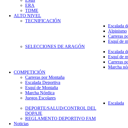
EMB
ERA
TDME
ALTO NIVEL
TECNIFICACIÓN
Escalada d
Alpinismo
Carreras p
Esquí de 
SELECCIONES DE ARAGÓN
Escalada d
Esquí de 
Carreras p
Marcha nó
COMPETICIÓN
Carreras por Montaña
Escalada Deportiva
Esquí de Montaña
Marcha Nórdica
Juegos Escolares
Escalada
DEPORTE/SALUD/CONTROL DEL
DOPAJE
REGLAMENTO DEPORTIVO FAM
Noticias