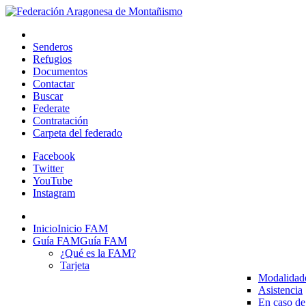
Senderos
Refugios
Documentos
Contactar
Buscar
Federate
Contratación
Carpeta del federado
Facebook
Twitter
YouTube
Instagram
Inicio
Inicio FAM
Guía FAM
Guía FAM
¿Qué es la FAM?
Tarjeta
Modalidad
Asistencia
En caso de