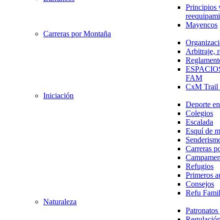
Principios 
reequipami
Mayencos
Carreras por Montaña
Organizaci
Arbitraje,
Reglament
ESPACIO
FAM
CxM Trai
Iniciación
Deporte en 
Colegios
Escalada
Esquí de 
Senderism
Carreras p
Campamen
Refugios
Primeros a
Consejos
Refu Fami
Naturaleza
Patronato
Regulación