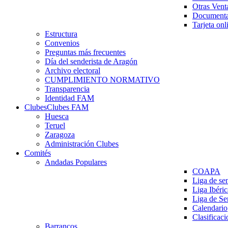
Otras Vent
Documenta
Tarjeta onl
Estructura
Convenios
Preguntas más frecuentes
Día del senderista de Aragón
Archivo electoral
CUMPLIMIENTO NORMATIVO
Transparencia
Identidad FAM
Clubes
Clubes FAM
Huesca
Teruel
Zaragoza
Administración Clubes
Comités
Andadas Populares
COAPA
Liga de se
Liga Ibéri
Liga de S
Calendario
Clasificaci
Barrancos