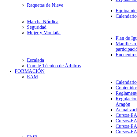
Raquetas de Nieve
Equipamien
Calendario
Marcha Nórdica
Seguridad
Mujer y Montaña
Plan de Ig
Manifiesto 
participaci
Encuentros
Escalada
Comité Técnico de Árbitros
FORMACIÓN
EAM
Calendario
Contenidos
Reglament
Regulación
Aragón
Actualizac
Cursos-E
Cursos-E
Cursos-E
Cursos-E