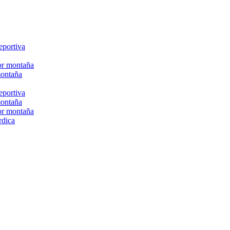
eportiva
or montaña
montaña
eportiva
montaña
or montaña
rdica