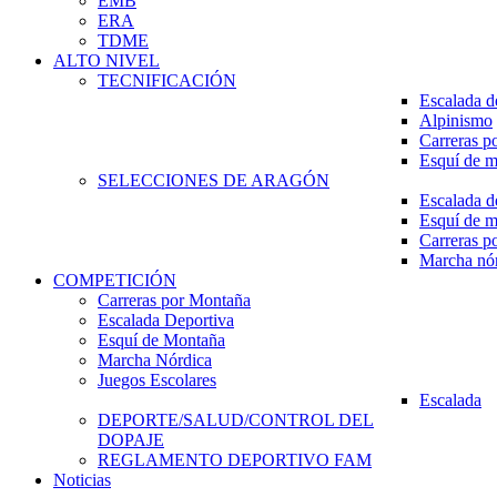
EMB
ERA
TDME
ALTO NIVEL
TECNIFICACIÓN
Escalada d
Alpinismo
Carreras p
Esquí de 
SELECCIONES DE ARAGÓN
Escalada d
Esquí de 
Carreras p
Marcha nó
COMPETICIÓN
Carreras por Montaña
Escalada Deportiva
Esquí de Montaña
Marcha Nórdica
Juegos Escolares
Escalada
DEPORTE/SALUD/CONTROL DEL
DOPAJE
REGLAMENTO DEPORTIVO FAM
Noticias