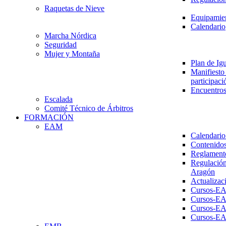
Raquetas de Nieve
Equipamien
Calendario
Marcha Nórdica
Seguridad
Mujer y Montaña
Plan de Ig
Manifiesto 
participaci
Encuentros
Escalada
Comité Técnico de Árbitros
FORMACIÓN
EAM
Calendario
Contenidos
Reglament
Regulación
Aragón
Actualizac
Cursos-E
Cursos-E
Cursos-E
Cursos-E