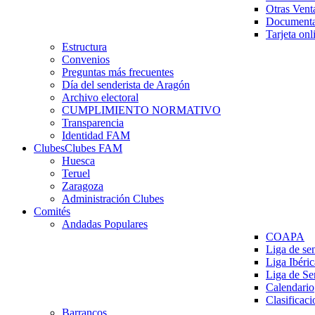
Otras Vent
Documenta
Tarjeta onl
Estructura
Convenios
Preguntas más frecuentes
Día del senderista de Aragón
Archivo electoral
CUMPLIMIENTO NORMATIVO
Transparencia
Identidad FAM
Clubes
Clubes FAM
Huesca
Teruel
Zaragoza
Administración Clubes
Comités
Andadas Populares
COAPA
Liga de se
Liga Ibéri
Liga de S
Calendario
Clasificaci
Barrancos