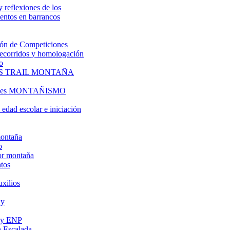
y reflexiones de los
entos en barrancos
ón de Competiciones
 recorridos y homologación
o
S TRAIL MONTAÑA
l es MONTAÑISMO
edad escolar e iniciación
montaña
o
or montaña
tos
uxilios
ly
s y ENP
 Escalada