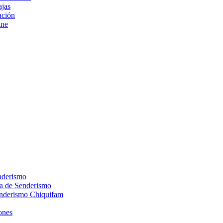
ajas
ción
ine
nderismo
ca de Senderismo
enderismo Chiquifam
ones