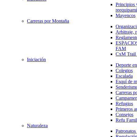
Principios 
reequipami
Mayencos
Carreras por Montaña
Organizaci
Arbitraje,
Reglament
ESPACIO
FAM
CxM Trai
Iniciación
Deporte en 
Colegios
Escalada
Esquí de 
Senderism
Carreras p
Campamen
Refugios
Primeros a
Consejos
Refu Fami
Naturaleza
Patronato
Regulación