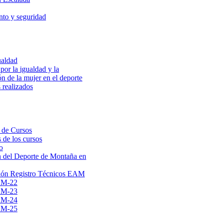
to y seguridad
ualdad
por la igualdad y la
ón de la mujer en el deporte
 realizados
 de Cursos
 de los cursos
o
 del Deporte de Montaña en
ión Registro Técnicos EAM
AM-22
AM-23
AM-24
AM-25