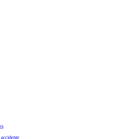
es
 accidente