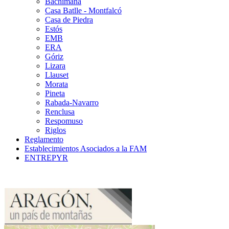
Bachimaña
Casa Batlle - Montfalcó
Casa de Piedra
Estós
EMB
ERA
Góriz
Lizara
Llauset
Morata
Pineta
Rabada-Navarro
Renclusa
Respomuso
Riglos
Reglamento
Establecimientos Asociados a la FAM
ENTREPYR