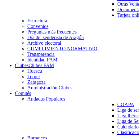
Otras Vent
Documenta
Tarjeta onl
Estructura
Convenios
Preguntas más frecuentes
Día del senderista de Aragón
Archivo electoral
CUMPLIMIENTO NORMATIVO
Transparencia
Identidad FAM
Clubes
Clubes FAM
Huesca
Teruel
Zaragoza
Administración Clubes
Comités
Andadas Populares
COAPA
Liga de se
Liga Ibéri
Liga de S
Calendario
Clasificaci
Barrancos