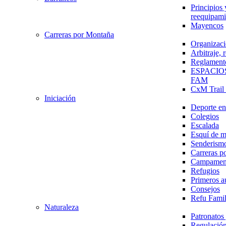
Principios 
reequipami
Mayencos
Carreras por Montaña
Organizaci
Arbitraje,
Reglament
ESPACIO
FAM
CxM Trai
Iniciación
Deporte en 
Colegios
Escalada
Esquí de 
Senderism
Carreras p
Campamen
Refugios
Primeros a
Consejos
Refu Fami
Naturaleza
Patronato
Regulación