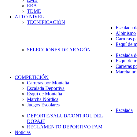
EMB
ERA
TDME
ALTO NIVEL
TECNIFICACIÓN
Escalada d
Alpinismo
Carreras p
Esquí de 
SELECCIONES DE ARAGÓN
Escalada d
Esquí de 
Carreras p
Marcha nó
COMPETICIÓN
Carreras por Montaña
Escalada Deportiva
Esquí de Montaña
Marcha Nórdica
Juegos Escolares
Escalada
DEPORTE/SALUD/CONTROL DEL
DOPAJE
REGLAMENTO DEPORTIVO FAM
Noticias