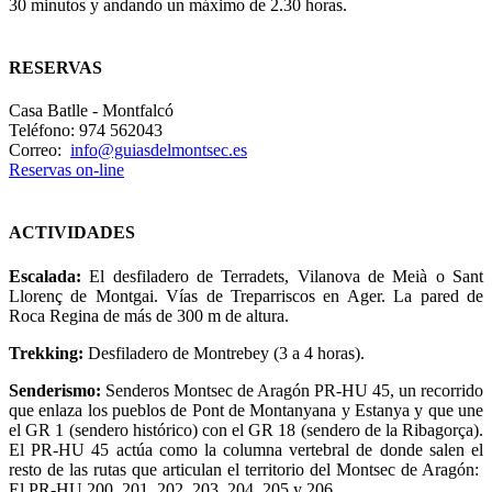
30 minutos y andando un máximo de 2.30 horas.
RESERVAS
Casa Batlle - Montfalcó
Teléfono: 974 562043
Correo:
info@guiasdelmontsec.es
Reservas on-line
ACTIVIDADES
Escalada:
El desfiladero de Terradets, Vilanova de Meià o Sant
Llorenç de Montgai. Vías de Treparriscos en Ager. La pared de
Roca Regina de más de 300 m de altura.
Trekking:
Desfiladero de Montrebey (3 a 4 horas).
Senderismo:
Senderos Montsec de Aragón PR-HU 45, un recorrido
que enlaza los pueblos de Pont de Montanyana y Estanya y que une
el GR 1 (sendero histórico) con el GR 18 (sendero de la Ribagorça).
El PR-HU 45 actúa como la columna vertebral de donde salen el
resto de las rutas que articulan el territorio del Montsec de Aragón:
El PR-HU 200, 201, 202, 203, 204, 205 y 206.