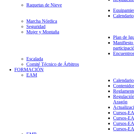
Raquetas de Nieve
Equipamien
Calendario
Marcha Nórdica
Seguridad
Mujer y Montaña
Plan de Ig
Manifiesto 
participaci
Encuentros
Escalada
Comité Técnico de Árbitros
FORMACIÓN
EAM
Calendario
Contenidos
Reglament
Regulación
Aragón
Actualizac
Cursos-E
Cursos-E
Cursos-E
Cursos-E