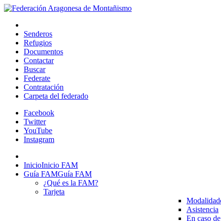
Senderos
Refugios
Documentos
Contactar
Buscar
Federate
Contratación
Carpeta del federado
Facebook
Twitter
YouTube
Instagram
Inicio
Inicio FAM
Guía FAM
Guía FAM
¿Qué es la FAM?
Tarjeta
Modalidad
Asistencia
En caso de