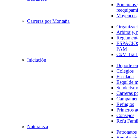
Principios 
reequipami
Mayencos
Carreras por Montaña
Organizaci
Arbitraje,
Reglament
ESPACIO
FAM
CxM Trai
Iniciación
Deporte en 
Colegios
Escalada
Esquí de 
Senderism
Carreras p
Campamen
Refugios
Primeros a
Consejos
Refu Fami
Naturaleza
Patronato
Regulación