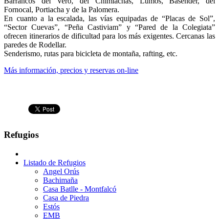
Barrancos del Vero, del Chimiachas, Lumos, Basender, del
Fornocal, Portiacha y de la Palomera.
En cuanto a la escalada, las vías equipadas de “Placas de Sol”,
“Sector Cuevas”, “Peña Castiviam” y “Pared de la Colegiata”
ofrecen itinerarios de dificultad para los más exigentes. Cercanas las
paredes de Rodellar.
Senderismo, rutas para bicicleta de montaña, rafting, etc.
Más información, precios y reservas on-line
Refugios
Listado de Refugios
Angel Orús
Bachimaña
Casa Batlle - Montfalcó
Casa de Piedra
Estós
EMB