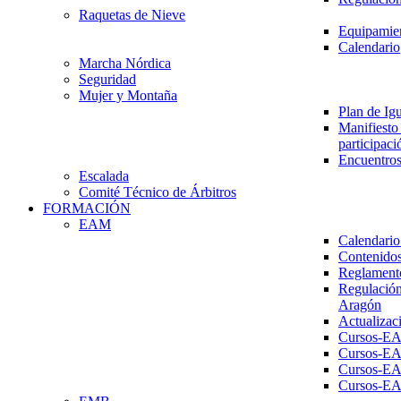
Raquetas de Nieve
Equipamien
Calendario
Marcha Nórdica
Seguridad
Mujer y Montaña
Plan de Ig
Manifiesto 
participaci
Encuentros
Escalada
Comité Técnico de Árbitros
FORMACIÓN
EAM
Calendario
Contenidos
Reglament
Regulación
Aragón
Actualizac
Cursos-E
Cursos-E
Cursos-E
Cursos-E