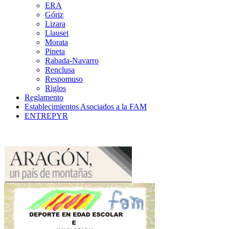
ERA
Góriz
Lizara
Llauset
Morata
Pineta
Rabada-Navarro
Renclusa
Respomuso
Riglos
Reglamento
Establecimientos Asociados a la FAM
ENTREPYR