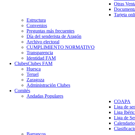
Otras Vent
Documenta
Tarjeta onl
Estructura
Convenios
Preguntas más frecuentes
Día del senderista de Aragón
Archivo electoral
CUMPLIMIENTO NORMATIVO
Transparencia
Identidad FAM
Clubes
Clubes FAM
Huesca
Teruel
Zaragoza
Administración Clubes
Comités
Andadas Populares
COAPA
Liga de se
Liga Ibéri
Liga de S
Calendario
Clasificaci
Barrancos