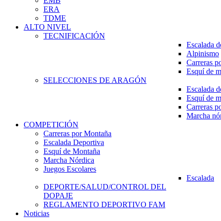
EMB
ERA
TDME
ALTO NIVEL
TECNIFICACIÓN
Escalada d
Alpinismo
Carreras p
Esquí de 
SELECCIONES DE ARAGÓN
Escalada d
Esquí de 
Carreras p
Marcha nó
COMPETICIÓN
Carreras por Montaña
Escalada Deportiva
Esquí de Montaña
Marcha Nórdica
Juegos Escolares
Escalada
DEPORTE/SALUD/CONTROL DEL
DOPAJE
REGLAMENTO DEPORTIVO FAM
Noticias