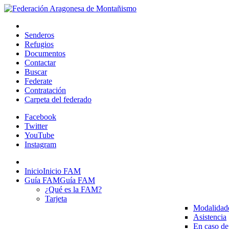
Senderos
Refugios
Documentos
Contactar
Buscar
Federate
Contratación
Carpeta del federado
Facebook
Twitter
YouTube
Instagram
Inicio
Inicio FAM
Guía FAM
Guía FAM
¿Qué es la FAM?
Tarjeta
Modalidad
Asistencia
En caso de