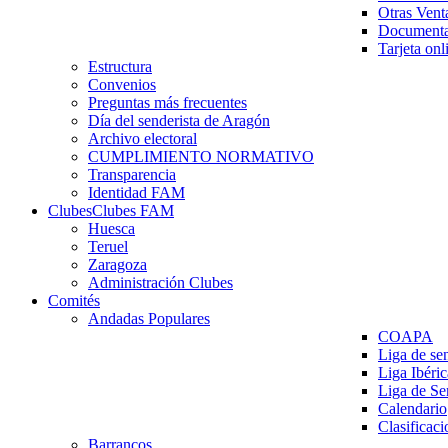
Otras Vent
Documenta
Tarjeta onl
Estructura
Convenios
Preguntas más frecuentes
Día del senderista de Aragón
Archivo electoral
CUMPLIMIENTO NORMATIVO
Transparencia
Identidad FAM
Clubes
Clubes FAM
Huesca
Teruel
Zaragoza
Administración Clubes
Comités
Andadas Populares
COAPA
Liga de se
Liga Ibéri
Liga de S
Calendario
Clasificaci
Barrancos