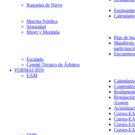
Raquetas de Nieve
Equipamien
Calendario
Marcha Nórdica
Seguridad
Mujer y Montaña
Plan de Ig
Manifiesto 
participaci
Encuentros
Escalada
Comité Técnico de Árbitros
FORMACIÓN
EAM
Calendario
Contenidos
Reglament
Regulación
Aragón
Actualizac
Cursos-E
Cursos-E
Cursos-E
Cursos-E