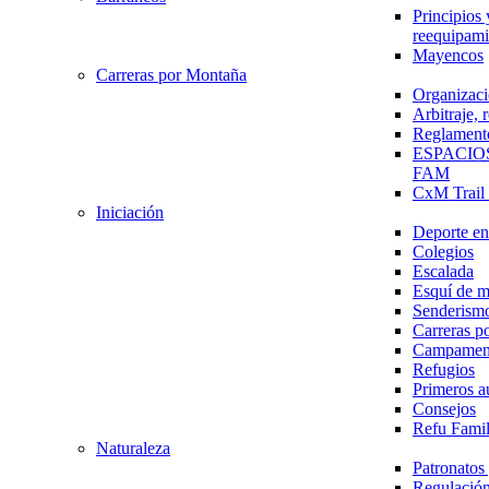
Principios 
reequipami
Mayencos
Carreras por Montaña
Organizaci
Arbitraje,
Reglament
ESPACIO
FAM
CxM Trai
Iniciación
Deporte en 
Colegios
Escalada
Esquí de 
Senderism
Carreras p
Campamen
Refugios
Primeros a
Consejos
Refu Fami
Naturaleza
Patronato
Regulación