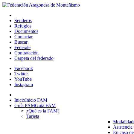
Senderos
Refugios
Documentos
Contactar
Buscar
Federate
Contratación
Carpeta del federado
Facebook
Twitter
YouTube
Instagram
Inicio
Inicio FAM
Guía FAM
Guía FAM
¿Qué es la FAM?
Tarjeta
Modalidad
Asistencia
En caso de