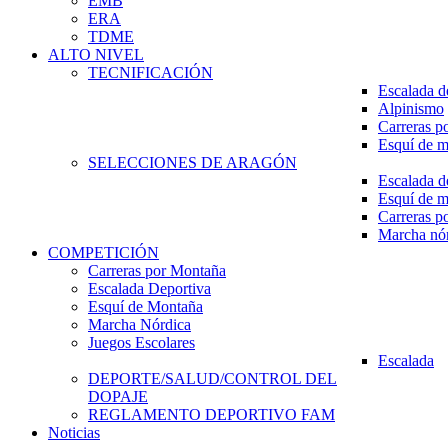
EMB
ERA
TDME
ALTO NIVEL
TECNIFICACIÓN
Escalada d
Alpinismo
Carreras p
Esquí de 
SELECCIONES DE ARAGÓN
Escalada d
Esquí de 
Carreras p
Marcha nó
COMPETICIÓN
Carreras por Montaña
Escalada Deportiva
Esquí de Montaña
Marcha Nórdica
Juegos Escolares
Escalada
DEPORTE/SALUD/CONTROL DEL
DOPAJE
REGLAMENTO DEPORTIVO FAM
Noticias