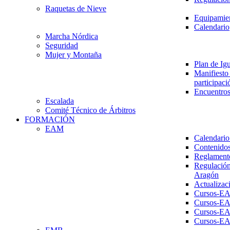
Raquetas de Nieve
Equipamien
Calendario
Marcha Nórdica
Seguridad
Mujer y Montaña
Plan de Ig
Manifiesto 
participaci
Encuentros
Escalada
Comité Técnico de Árbitros
FORMACIÓN
EAM
Calendario
Contenidos
Reglament
Regulación
Aragón
Actualizac
Cursos-E
Cursos-E
Cursos-E
Cursos-E