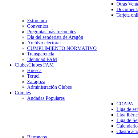
Otras Vent
Documenta
Tarjeta onl
Estructura
Convenios
Preguntas más frecuentes
Día del senderista de Aragón
Archivo electoral
CUMPLIMIENTO NORMATIVO
Transparencia
Identidad FAM
Clubes
Clubes FAM
Huesca
Teruel
Zaragoza
Administración Clubes
Comités
Andadas Populares
COAPA
Liga de se
Liga Ibéri
Liga de S
Calendario
Clasificaci
Barrancos