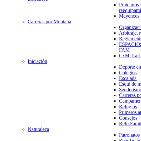
Principios 
reequipami
Mayencos
Carreras por Montaña
Organizaci
Arbitraje,
Reglament
ESPACIO
FAM
CxM Trai
Iniciación
Deporte en 
Colegios
Escalada
Esquí de 
Senderism
Carreras p
Campamen
Refugios
Primeros a
Consejos
Refu Fami
Naturaleza
Patronato
Regulación