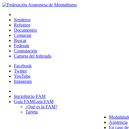
Senderos
Refugios
Documentos
Contactar
Buscar
Federate
Contratación
Carpeta del federado
Facebook
Twitter
YouTube
Instagram
Inicio
Inicio FAM
Guía FAM
Guía FAM
¿Qué es la FAM?
Tarjeta
Modalidad
Asistencia
En caso de