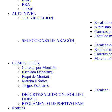
EMB
ERA
TDME
ALTO NIVEL
TECNIFICACIÓN
Escalada d
Alpinismo
Carreras p
Esquí de 
SELECCIONES DE ARAGÓN
Escalada d
Esquí de 
Carreras p
Marcha nó
COMPETICIÓN
Carreras por Montaña
Escalada Deportiva
Esquí de Montaña
Marcha Nórdica
Juegos Escolares
Escalada
DEPORTE/SALUD/CONTROL DEL
DOPAJE
REGLAMENTO DEPORTIVO FAM
Noticias