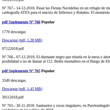
Nº 767.- 14-12-2018. Pasar las Fiestas Navideñas en un refugio de m
carttografía ATES para el macizo de Infiernos y Balaitus. El momento d
pdf
Suplemento Nº 766
Popular
1770 descargas
Descargar
(
pdf,
1.28 MB
)
07122018.pdf
Nº 766.- 07-12-2018. El diamante negro que triunfa en la mesa y ahora
posibilidad o no de llamar al 112. Belén montañero en el Burgo de Eb
pdf
Suplemento Nº 765
Popular
3549 descargas
Descargar
(
pdf,
1.45 MB
)
30112018.pdf
Nº 765.- 30-11-2018. Santuarios y rocas singulares, en Puertomingal
senderistas en las salidas de 2018.