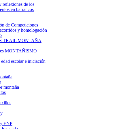
y reflexiones de los
entos en barrancos
ón de Competiciones
 recorridos y homologación
o
S TRAIL MONTAÑA
l es MONTAÑISMO
edad escolar e iniciación
montaña
o
or montaña
tos
uxilios
ly
s y ENP
 Escalada