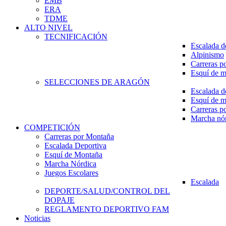
EMB
ERA
TDME
ALTO NIVEL
TECNIFICACIÓN
Escalada d
Alpinismo
Carreras p
Esquí de 
SELECCIONES DE ARAGÓN
Escalada d
Esquí de 
Carreras p
Marcha nó
COMPETICIÓN
Carreras por Montaña
Escalada Deportiva
Esquí de Montaña
Marcha Nórdica
Juegos Escolares
Escalada
DEPORTE/SALUD/CONTROL DEL
DOPAJE
REGLAMENTO DEPORTIVO FAM
Noticias