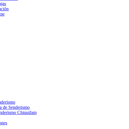
ajas
ción
ine
nderismo
ca de Senderismo
enderismo Chiquifam
ones