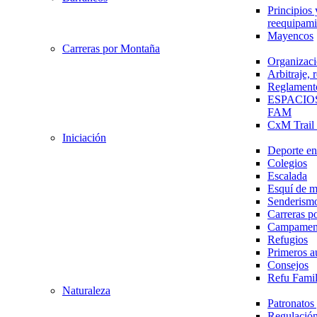
Principios 
reequipami
Mayencos
Carreras por Montaña
Organizaci
Arbitraje,
Reglament
ESPACIO
FAM
CxM Trai
Iniciación
Deporte en 
Colegios
Escalada
Esquí de 
Senderism
Carreras p
Campamen
Refugios
Primeros a
Consejos
Refu Fami
Naturaleza
Patronato
Regulación