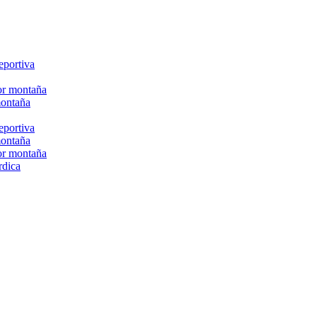
eportiva
or montaña
montaña
eportiva
montaña
or montaña
rdica