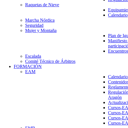
Raquetas de Nieve
Equipamien
Calendario
Marcha Nórdica
Seguridad
Mujer y Montaña
Plan de Ig
Manifiesto 
participaci
Encuentros
Escalada
Comité Técnico de Árbitros
FORMACIÓN
EAM
Calendario
Contenidos
Reglament
Regulación
Aragón
Actualizac
Cursos-E
Cursos-E
Cursos-E
Cursos-E