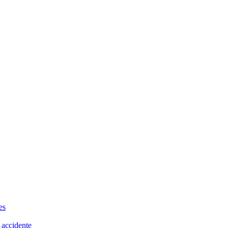
es
 accidente