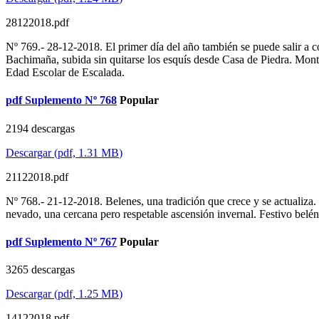
28122018.pdf
Nº 769.- 28-12-2018. El primer día del año también se puede salir a c
Bachimaña, subida sin quitarse los esquís desde Casa de Piedra. Mont
Edad Escolar de Escalada.
pdf
Suplemento Nº 768
Popular
2194 descargas
Descargar
(
pdf,
1.31 MB
)
21122018.pdf
Nº 768.- 21-12-2018. Belenes, una tradición que crece y se actualiz
nevado, una cercana pero respetable ascensión invernal. Festivo belé
pdf
Suplemento Nº 767
Popular
3265 descargas
Descargar
(
pdf,
1.25 MB
)
14122018.pdf