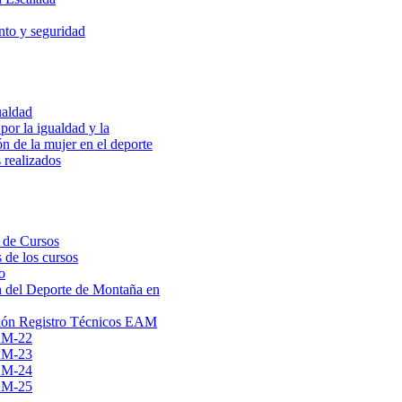
to y seguridad
ualdad
por la igualdad y la
ón de la mujer en el deporte
 realizados
 de Cursos
 de los cursos
o
 del Deporte de Montaña en
ión Registro Técnicos EAM
AM-22
AM-23
AM-24
AM-25