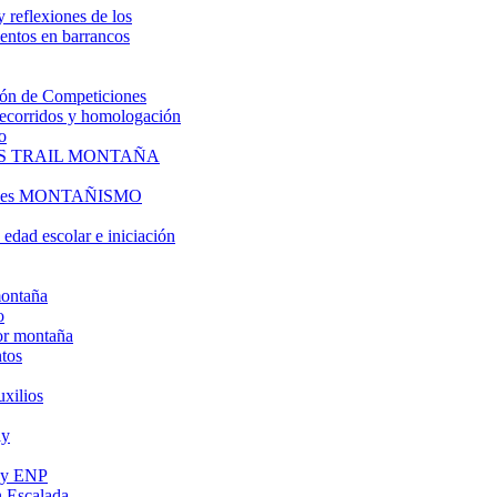
y reflexiones de los
entos en barrancos
ón de Competiciones
 recorridos y homologación
o
S TRAIL MONTAÑA
l es MONTAÑISMO
edad escolar e iniciación
montaña
o
or montaña
tos
uxilios
ly
s y ENP
 Escalada