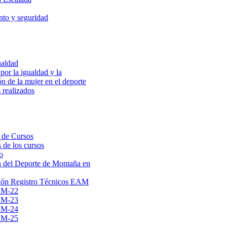
to y seguridad
ualdad
por la igualdad y la
ón de la mujer en el deporte
 realizados
 de Cursos
 de los cursos
o
 del Deporte de Montaña en
ión Registro Técnicos EAM
AM-22
AM-23
AM-24
AM-25