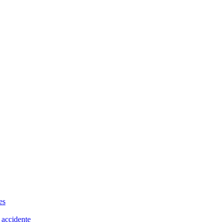
es
 accidente