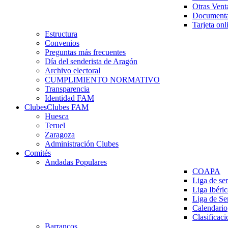
Otras Vent
Documenta
Tarjeta onl
Estructura
Convenios
Preguntas más frecuentes
Día del senderista de Aragón
Archivo electoral
CUMPLIMIENTO NORMATIVO
Transparencia
Identidad FAM
Clubes
Clubes FAM
Huesca
Teruel
Zaragoza
Administración Clubes
Comités
Andadas Populares
COAPA
Liga de se
Liga Ibéri
Liga de S
Calendario
Clasificaci
Barrancos