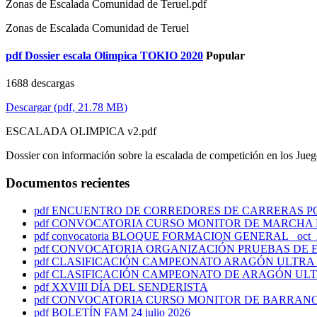
Zonas de Escalada Comunidad de Teruel.pdf
Zonas de Escalada Comunidad de Teruel
pdf
Dossier escala Olimpica TOKIO 2020
Popular
1688 descargas
Descargar
(
pdf,
21.78 MB
)
ESCALADA OLIMPICA v2.pdf
Dossier con información sobre la escalada de competición en los Jue
Documentos recientes
pdf
ENCUENTRO DE CORREDORES DE CARRERAS POR M
pdf
CONVOCATORIA CURSO MONITOR DE MARCHA N
pdf
convocatoria BLOQUE FORMACION GENERAL_ oct_2
pdf
CONVOCATORIA ORGANIZACIÓN PRUEBAS DE ES
pdf
CLASIFICACIÓN CAMPEONATO ARAGÓN ULTRA T
pdf
CLASIFICACIÓN CAMPEONATO DE ARAGÓN ULT
pdf
XXVIII DÍA DEL SENDERISTA
pdf
CONVOCATORIA CURSO MONITOR DE BARRANC
pdf
BOLETÍN FAM 24 julio 2026