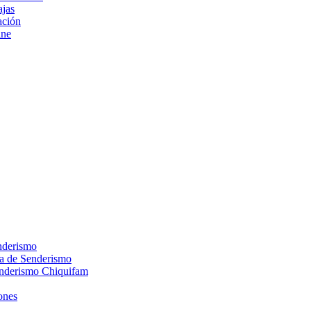
ajas
ción
ine
nderismo
ca de Senderismo
enderismo Chiquifam
ones