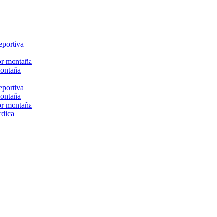
eportiva
or montaña
montaña
eportiva
montaña
or montaña
rdica