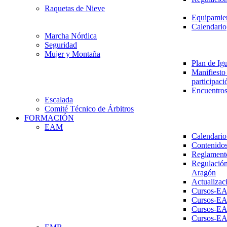
Raquetas de Nieve
Equipamien
Calendario
Marcha Nórdica
Seguridad
Mujer y Montaña
Plan de Ig
Manifiesto 
participaci
Encuentros
Escalada
Comité Técnico de Árbitros
FORMACIÓN
EAM
Calendario
Contenidos
Reglament
Regulación
Aragón
Actualizac
Cursos-E
Cursos-E
Cursos-E
Cursos-E