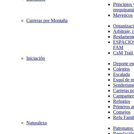
Principios 
reequipami
Mayencos
Carreras por Montaña
Organizaci
Arbitraje,
Reglament
ESPACIO
FAM
CxM Trai
Iniciación
Deporte en 
Colegios
Escalada
Esquí de 
Senderism
Carreras p
Campamen
Refugios
Primeros a
Consejos
Refu Fami
Naturaleza
Patronato
Regulación