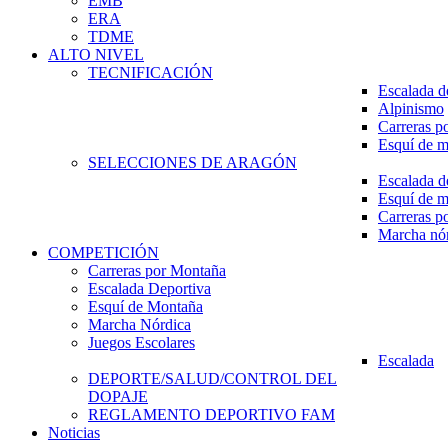
EMB
ERA
TDME
ALTO NIVEL
TECNIFICACIÓN
Escalada d
Alpinismo
Carreras p
Esquí de 
SELECCIONES DE ARAGÓN
Escalada d
Esquí de 
Carreras p
Marcha nó
COMPETICIÓN
Carreras por Montaña
Escalada Deportiva
Esquí de Montaña
Marcha Nórdica
Juegos Escolares
Escalada
DEPORTE/SALUD/CONTROL DEL
DOPAJE
REGLAMENTO DEPORTIVO FAM
Noticias