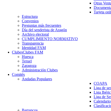
Otras Vent
Documenta
Tarjeta onl
Estructura
Convenios
Preguntas más frecuentes
Día del senderista de Aragón
Archivo electoral
CUMPLIMIENTO NORMATIVO
Transparencia
Identidad FAM
Clubes
Clubes FAM
Huesca
Teruel
Zaragoza
Administración Clubes
Comités
Andadas Populares
COAPA
Liga de se
Liga Ibéri
Liga de S
Calendario
Clasificaci
Barrancos