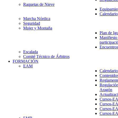
Raquetas de Nieve
Equipamien
Calendario
Marcha Nórdica
Seguridad
Mujer y Montaña
Plan de Ig
Manifiesto 
participaci
Encuentros
Escalada
Comité Técnico de Árbitros
FORMACIÓN
EAM
Calendario
Contenidos
Reglament
Regulación
Aragón
Actualizac
Cursos-E
Cursos-E
Cursos-E
Cursos-E