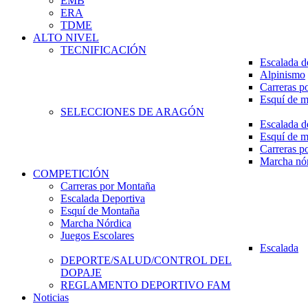
EMB
ERA
TDME
ALTO NIVEL
TECNIFICACIÓN
Escalada d
Alpinismo
Carreras p
Esquí de 
SELECCIONES DE ARAGÓN
Escalada d
Esquí de 
Carreras p
Marcha nó
COMPETICIÓN
Carreras por Montaña
Escalada Deportiva
Esquí de Montaña
Marcha Nórdica
Juegos Escolares
Escalada
DEPORTE/SALUD/CONTROL DEL
DOPAJE
REGLAMENTO DEPORTIVO FAM
Noticias