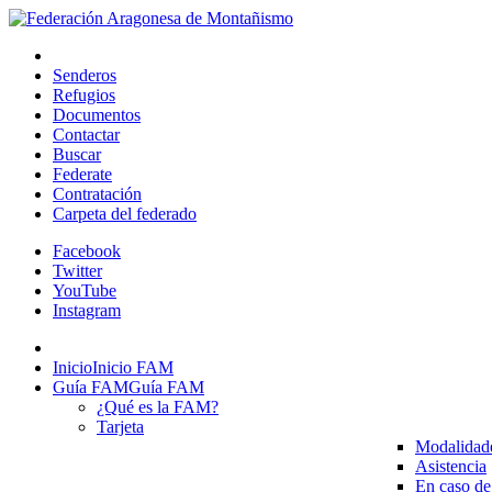
Senderos
Refugios
Documentos
Contactar
Buscar
Federate
Contratación
Carpeta del federado
Facebook
Twitter
YouTube
Instagram
Inicio
Inicio FAM
Guía FAM
Guía FAM
¿Qué es la FAM?
Tarjeta
Modalidad
Asistencia
En caso de