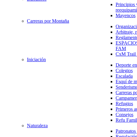
Principios 
reequipami
Mayencos
Carreras por Montaña
Organizaci
Arbitraje,
Reglament
ESPACIO
FAM
CxM Trai
Iniciación
Deporte en 
Colegios
Escalada
Esquí de 
Senderism
Carreras p
Campamen
Refugios
Primeros a
Consejos
Refu Fami
Naturaleza
Patronato
Regulación