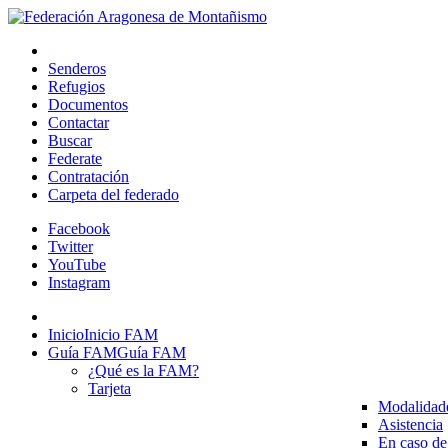
Senderos
Refugios
Documentos
Contactar
Buscar
Federate
Contratación
Carpeta del federado
Facebook
Twitter
YouTube
Instagram
Inicio
Inicio FAM
Guía FAM
Guía FAM
¿Qué es la FAM?
Tarjeta
Modalidad
Asistencia
En caso de