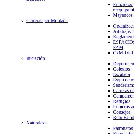
Principios 
reequipami
Mayencos
Carreras por Montaña
Organizaci
Arbitraje,
Reglament
ESPACIO
FAM
CxM Trai
Iniciación
Deporte en 
Colegios
Escalada
Esquí de 
Senderism
Carreras p
Campamen
Refugios
Primeros a
Consejos
Refu Fami
Naturaleza
Patronato
Regulación