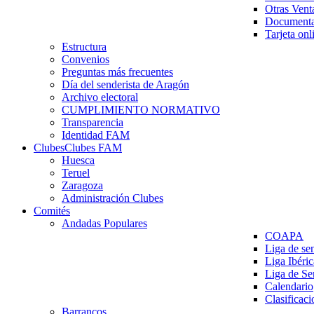
Otras Vent
Documenta
Tarjeta onl
Estructura
Convenios
Preguntas más frecuentes
Día del senderista de Aragón
Archivo electoral
CUMPLIMIENTO NORMATIVO
Transparencia
Identidad FAM
Clubes
Clubes FAM
Huesca
Teruel
Zaragoza
Administración Clubes
Comités
Andadas Populares
COAPA
Liga de se
Liga Ibéri
Liga de S
Calendario
Clasificaci
Barrancos