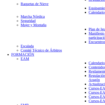
Raquetas de Nieve
Equipamien
Calendario
Marcha Nórdica
Seguridad
Mujer y Montaña
Plan de Ig
Manifiesto 
participaci
Encuentros
Escalada
Comité Técnico de Árbitros
FORMACIÓN
EAM
Calendario
Contenidos
Reglament
Regulación
Aragón
Actualizac
Cursos-E
Cursos-E
Cursos-E
Cursos-E