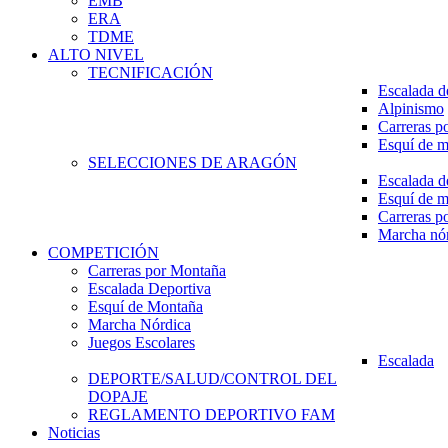
EMB
ERA
TDME
ALTO NIVEL
TECNIFICACIÓN
Escalada d
Alpinismo
Carreras p
Esquí de 
SELECCIONES DE ARAGÓN
Escalada d
Esquí de 
Carreras p
Marcha nó
COMPETICIÓN
Carreras por Montaña
Escalada Deportiva
Esquí de Montaña
Marcha Nórdica
Juegos Escolares
Escalada
DEPORTE/SALUD/CONTROL DEL
DOPAJE
REGLAMENTO DEPORTIVO FAM
Noticias