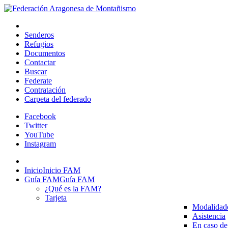
Senderos
Refugios
Documentos
Contactar
Buscar
Federate
Contratación
Carpeta del federado
Facebook
Twitter
YouTube
Instagram
Inicio
Inicio FAM
Guía FAM
Guía FAM
¿Qué es la FAM?
Tarjeta
Modalidad
Asistencia
En caso de