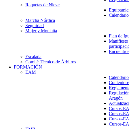
Raquetas de Nieve
Equipamien
Calendario
Marcha Nórdica
Seguridad
Mujer y Montaña
Plan de Ig
Manifiesto 
participaci
Encuentros
Escalada
Comité Técnico de Árbitros
FORMACIÓN
EAM
Calendario
Contenidos
Reglament
Regulación
Aragón
Actualizac
Cursos-E
Cursos-E
Cursos-E
Cursos-E