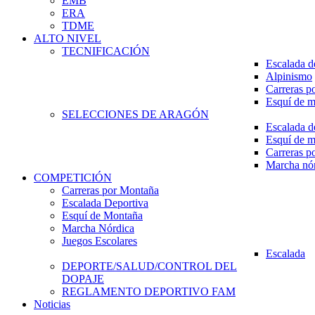
EMB
ERA
TDME
ALTO NIVEL
TECNIFICACIÓN
Escalada d
Alpinismo
Carreras p
Esquí de 
SELECCIONES DE ARAGÓN
Escalada d
Esquí de 
Carreras p
Marcha nó
COMPETICIÓN
Carreras por Montaña
Escalada Deportiva
Esquí de Montaña
Marcha Nórdica
Juegos Escolares
Escalada
DEPORTE/SALUD/CONTROL DEL
DOPAJE
REGLAMENTO DEPORTIVO FAM
Noticias