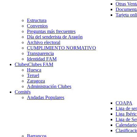
Otras Vent
Documenta
Tarjeta onl
Estructura
Convenios
Preguntas más frecuentes
Día del senderista de Aragón
Archivo electoral
CUMPLIMIENTO NORMATIVO
Transparencia
Identidad FAM
Clubes
Clubes FAM
Huesca
Teruel
Zaragoza
Administración Clubes
Comités
Andadas Populares
COAPA
Liga de se
Liga Ibéri
Liga de S
Calendario
Clasificaci
Barrancos