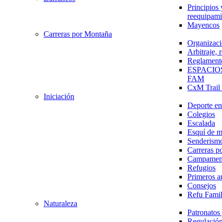
Principios 
reequipami
Mayencos
Carreras por Montaña
Organizaci
Arbitraje,
Reglament
ESPACIO
FAM
CxM Trai
Iniciación
Deporte en 
Colegios
Escalada
Esquí de 
Senderism
Carreras p
Campamen
Refugios
Primeros a
Consejos
Refu Fami
Naturaleza
Patronato
Regulación