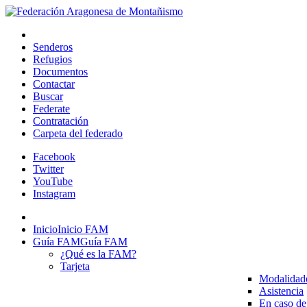
Senderos
Refugios
Documentos
Contactar
Buscar
Federate
Contratación
Carpeta del federado
Facebook
Twitter
YouTube
Instagram
Inicio
Inicio FAM
Guía FAM
Guía FAM
¿Qué es la FAM?
Tarjeta
Modalidad
Asistencia
En caso de