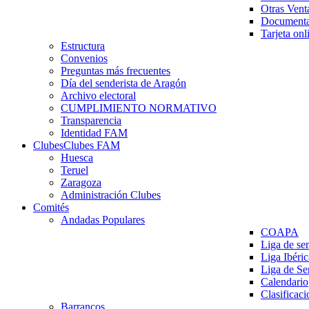
Otras Vent
Documenta
Tarjeta onl
Estructura
Convenios
Preguntas más frecuentes
Día del senderista de Aragón
Archivo electoral
CUMPLIMIENTO NORMATIVO
Transparencia
Identidad FAM
Clubes
Clubes FAM
Huesca
Teruel
Zaragoza
Administración Clubes
Comités
Andadas Populares
COAPA
Liga de se
Liga Ibéri
Liga de S
Calendario
Clasificaci
Barrancos