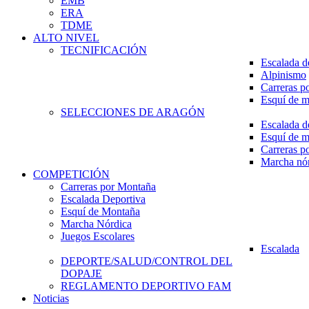
EMB
ERA
TDME
ALTO NIVEL
TECNIFICACIÓN
Escalada d
Alpinismo
Carreras p
Esquí de 
SELECCIONES DE ARAGÓN
Escalada d
Esquí de 
Carreras p
Marcha nó
COMPETICIÓN
Carreras por Montaña
Escalada Deportiva
Esquí de Montaña
Marcha Nórdica
Juegos Escolares
Escalada
DEPORTE/SALUD/CONTROL DEL
DOPAJE
REGLAMENTO DEPORTIVO FAM
Noticias