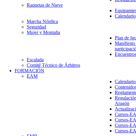
Raquetas de Nieve
Equipamien
Calendario
Marcha Nórdica
Seguridad
Mujer y Montaña
Plan de Ig
Manifiesto 
participaci
Encuentros
Escalada
Comité Técnico de Árbitros
FORMACIÓN
EAM
Calendario
Contenidos
Reglament
Regulación
Aragón
Actualizac
Cursos-E
Cursos-E
Cursos-E
Cursos-E