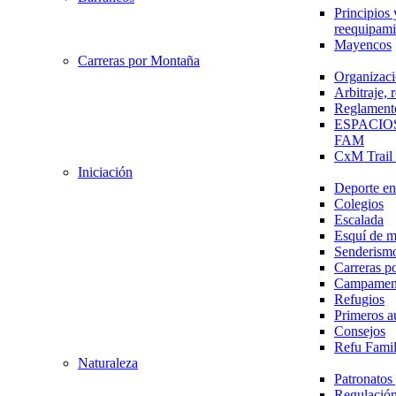
Principios 
reequipami
Mayencos
Carreras por Montaña
Organizaci
Arbitraje,
Reglament
ESPACIO
FAM
CxM Trai
Iniciación
Deporte en 
Colegios
Escalada
Esquí de 
Senderism
Carreras p
Campamen
Refugios
Primeros a
Consejos
Refu Fami
Naturaleza
Patronato
Regulación