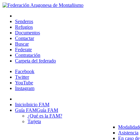
Senderos
Refugios
Documentos
Contactar
Buscar
Federate
Contratación
Carpeta del federado
Facebook
Twitter
YouTube
Instagram
Inicio
Inicio FAM
Guía FAM
Guía FAM
¿Qué es la FAM?
Tarjeta
Modalidad
Asistencia
En caso de