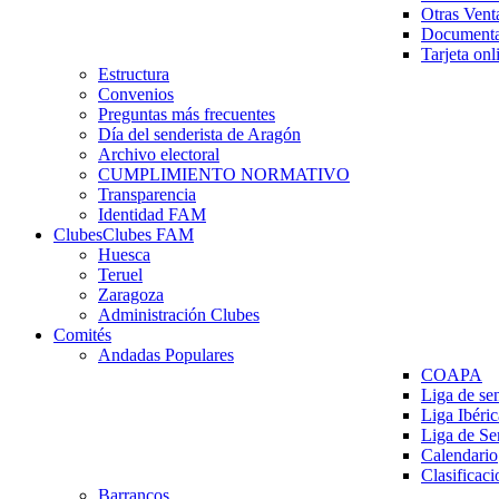
Otras Vent
Documenta
Tarjeta onl
Estructura
Convenios
Preguntas más frecuentes
Día del senderista de Aragón
Archivo electoral
CUMPLIMIENTO NORMATIVO
Transparencia
Identidad FAM
Clubes
Clubes FAM
Huesca
Teruel
Zaragoza
Administración Clubes
Comités
Andadas Populares
COAPA
Liga de se
Liga Ibéri
Liga de S
Calendario
Clasificaci
Barrancos