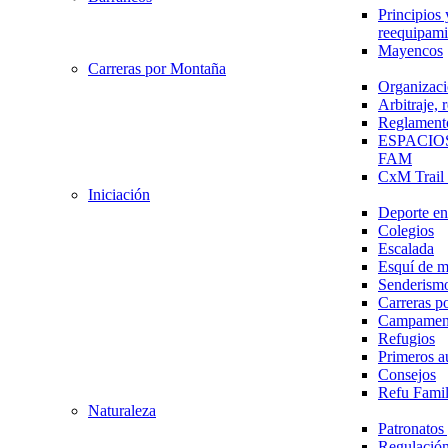
Principios 
reequipami
Mayencos
Carreras por Montaña
Organizaci
Arbitraje,
Reglament
ESPACIO
FAM
CxM Trai
Iniciación
Deporte en 
Colegios
Escalada
Esquí de 
Senderism
Carreras p
Campamen
Refugios
Primeros a
Consejos
Refu Fami
Naturaleza
Patronato
Regulación