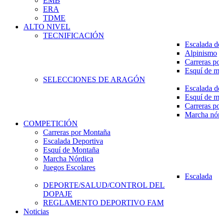
EMB
ERA
TDME
ALTO NIVEL
TECNIFICACIÓN
Escalada d
Alpinismo
Carreras p
Esquí de 
SELECCIONES DE ARAGÓN
Escalada d
Esquí de 
Carreras p
Marcha nó
COMPETICIÓN
Carreras por Montaña
Escalada Deportiva
Esquí de Montaña
Marcha Nórdica
Juegos Escolares
Escalada
DEPORTE/SALUD/CONTROL DEL
DOPAJE
REGLAMENTO DEPORTIVO FAM
Noticias