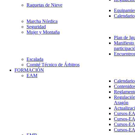
Raquetas de Nieve
Equipamien
Calendario
Marcha Nórdica
Seguridad
Mujer y Montaña
Plan de Ig
Manifiesto 
participaci
Encuentros
Escalada
Comité Técnico de Árbitros
FORMACIÓN
EAM
Calendario
Contenidos
Reglament
Regulación
Aragón
Actualizac
Cursos-E
Cursos-E
Cursos-E
Cursos-E