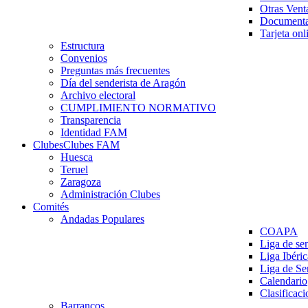
Otras Vent
Documenta
Tarjeta onl
Estructura
Convenios
Preguntas más frecuentes
Día del senderista de Aragón
Archivo electoral
CUMPLIMIENTO NORMATIVO
Transparencia
Identidad FAM
Clubes
Clubes FAM
Huesca
Teruel
Zaragoza
Administración Clubes
Comités
Andadas Populares
COAPA
Liga de se
Liga Ibéri
Liga de S
Calendario
Clasificaci
Barrancos