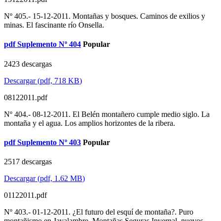
Nº 405.- 15-12-2011. Montañas y bosques. Caminos de exilios y
minas. El fascinante río Onsella.
pdf
Suplemento Nº 404
Popular
2423 descargas
Descargar
(
pdf,
718 KB
)
08122011.pdf
Nº 404.- 08-12-2011. El Belén montañero cumple medio siglo. La
montaña y el agua. Los amplios horizontes de la ribera.
pdf
Suplemento Nº 403
Popular
2517 descargas
Descargar
(
pdf,
1.62 MB
)
01122011.pdf
Nº 403.- 01-12-2011. ¿El futuro del esquí de montaña?. Puro
montañismo en Javalambre. Montañas Seguras Invernal, nuevos