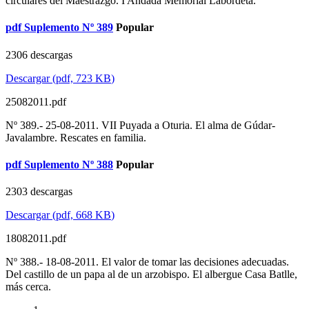
circulares del Maestrazgo. I Andada Memorial Labordeta.
pdf
Suplemento Nº 389
Popular
2306 descargas
Descargar
(
pdf,
723 KB
)
25082011.pdf
Nº 389.- 25-08-2011. VII Puyada a Oturia. El alma de Gúdar-
Javalambre. Rescates en familia.
pdf
Suplemento Nº 388
Popular
2303 descargas
Descargar
(
pdf,
668 KB
)
18082011.pdf
Nº 388.- 18-08-2011. El valor de tomar las decisiones adecuadas.
Del castillo de un papa al de un arzobispo. El albergue Casa Batlle,
más cerca.