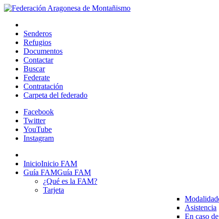
Senderos
Refugios
Documentos
Contactar
Buscar
Federate
Contratación
Carpeta del federado
Facebook
Twitter
YouTube
Instagram
Inicio
Inicio FAM
Guía FAM
Guía FAM
¿Qué es la FAM?
Tarjeta
Modalidad
Asistencia
En caso de