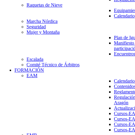
Raquetas de Nieve
Equipamien
Calendario
Marcha Nórdica
Seguridad
Mujer y Montaña
Plan de Ig
Manifiesto 
participaci
Encuentros
Escalada
Comité Técnico de Árbitros
FORMACIÓN
EAM
Calendario
Contenidos
Reglament
Regulación
Aragón
Actualizac
Cursos-E
Cursos-E
Cursos-E
Cursos-E