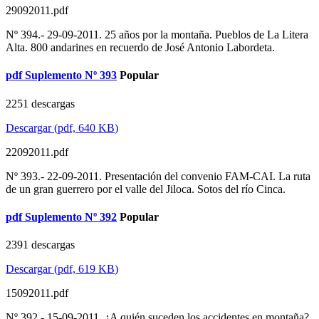
29092011.pdf
Nº 394.- 29-09-2011. 25 años por la montaña. Pueblos de La Litera
Alta. 800 andarines en recuerdo de José Antonio Labordeta.
pdf
Suplemento Nº 393
Popular
2251 descargas
Descargar
(
pdf,
640 KB
)
22092011.pdf
Nº 393.- 22-09-2011. Presentación del convenio FAM-CAI. La ruta
de un gran guerrero por el valle del Jiloca. Sotos del río Cinca.
pdf
Suplemento Nº 392
Popular
2391 descargas
Descargar
(
pdf,
619 KB
)
15092011.pdf
Nº 392.- 15-09-2011. ¿A quién suceden los accidentes en montaña?