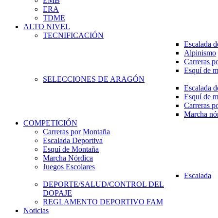
EMB
ERA
TDME
ALTO NIVEL
TECNIFICACIÓN
Escalada d
Alpinismo
Carreras p
Esquí de 
SELECCIONES DE ARAGÓN
Escalada d
Esquí de 
Carreras p
Marcha nó
COMPETICIÓN
Carreras por Montaña
Escalada Deportiva
Esquí de Montaña
Marcha Nórdica
Juegos Escolares
Escalada
DEPORTE/SALUD/CONTROL DEL
DOPAJE
REGLAMENTO DEPORTIVO FAM
Noticias