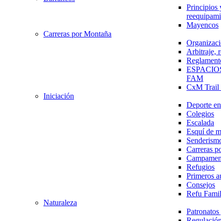
Principios 
reequipami
Mayencos
Carreras por Montaña
Organizaci
Arbitraje,
Reglament
ESPACIO
FAM
CxM Trai
Iniciación
Deporte en 
Colegios
Escalada
Esquí de 
Senderism
Carreras p
Campamen
Refugios
Primeros a
Consejos
Refu Fami
Naturaleza
Patronato
Regulación